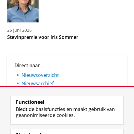
26 juni 2026
Stevinpremie voor Iris Sommer
Direct naar
Nieuwsoverzicht
Nieuwsarchief
Functioneel
Biedt de basisfuncties en maakt gebruik van
geanonimiseerde cookies.
F
L
R
I
Y
Volg de RUG
a
i
S
n
o