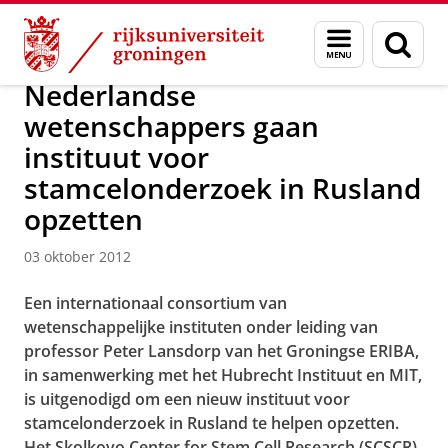
Skip
Skip
Over ons
Actueel
Nieuws
Nieuwsberichten
Menu
Zoek
to
to
en
Content
Navigation
zoeken
Nederlandse
wetenschappers gaan
instituut voor
stamcelonderzoek in Rusland
opzetten
03 oktober 2012
Een internationaal consortium van
wetenschappelijke instituten onder leiding van
professor Peter Lansdorp van het Groningse ERIBA,
in samenwerking met het Hubrecht Instituut en MIT,
is uitgenodigd om een nieuw instituut voor
stamcelonderzoek in Rusland te helpen opzetten.
Het Skolkovo Center for Stem Cell Research (SCSCR)