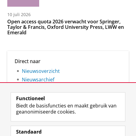
10 juli 2026
Open access quota 2026 verwacht voor Springer,
Taylor & Francis, Oxford University Press, LWW en
Emerald
Direct naar
Nieuwsoverzicht
Nieuwsarchief
Functioneel
Biedt de basisfuncties en maakt gebruik van
geanonimiseerde cookies.
F
L
R
I
Y
Volg de RUG
a
i
S
n
o
Standaard
c
n
S
s
u