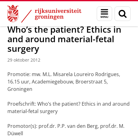
Skip
Skip
Over ons
Actueel
Nieuws
Nieuwsberichten
Menu
Zoek
to
to
en
Content
Navigation
zoeken
Who’s the patient? Ethics in
and around material-fetal
surgery
29 oktober 2012
Promotie: mw. M.L. Misarela Loureiro Rodrigues,
16.15 uur, Academiegebouw, Broerstraat 5,
Groningen
Proefschrift: Who’s the patient? Ethics in and around
material-fetal surgery
Promotor(s): prof.dr. P.P. van den Berg, prof.dr. M.
Düwell