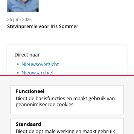
26 juni 2026
Stevinpremie voor Iris Sommer
Direct naar
Nieuwsoverzicht
Nieuwsarchief
Functioneel
Biedt de basisfuncties en maakt gebruik van
geanonimiseerde cookies.
F
L
R
I
Y
Volg de RUG
a
i
S
n
o
Standaard
c
n
S
s
u
Biedt de optimale werking en maakt gebruik
e
k
-
t
T
Studiekiezers