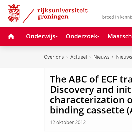
Skip
Skip
to
to
Content
Navigation
breed in kenni
Home
Onderwijs
Onderzoek
Maatsch
Over ons
Actueel
Nieuws
Nieuws
The ABC of ECF tr
Discovery and init
characterization 
binding cassette 
12 oktober 2012