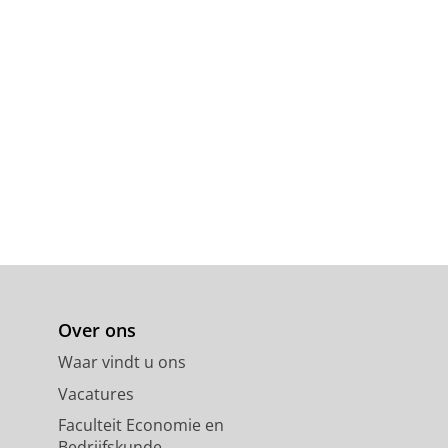
Over ons
Waar vindt u ons
Vacatures
Faculteit Economie en
Bedrijfskunde