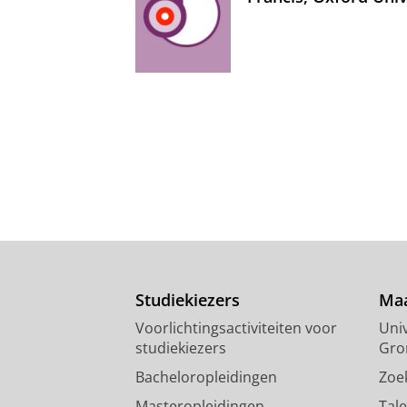
Studiekiezers
Maa
Voorlichtingsactiviteiten voor
Univ
studiekiezers
Gro
Bacheloropleidingen
Zoe
Masteropleidingen
Tal