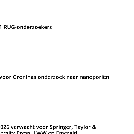
21 RUG-onderzoekers
voor Gronings onderzoek naar nanoporiën
026 verwacht voor Springer, Taylor &
versity Press, LWW en Emerald