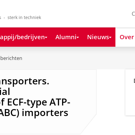
C
s - sterk in techniek
appij/bedrijven
Alumni
Nieuws
Over
berichten
ansporters.
ial
of ECF-type ATP-
(ABC) importers