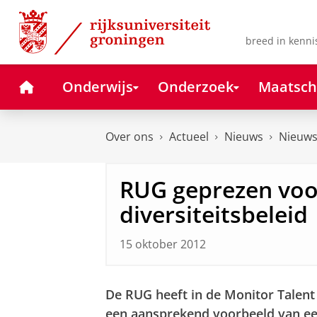
Skip
Skip
to
to
Content
Navigation
breed in kenni
Home
Onderwijs
Onderzoek
Maatsch
Over ons
Actueel
Nieuws
Nieuws
RUG geprezen voo
diversiteitsbeleid
15 oktober 2012
De RUG heeft in de Monitor Talent
een aansprekend voorbeeld van een