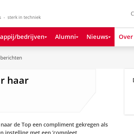
C
s - sterk in techniek
appij/bedrijven
Alumni
Nieuws
Over
berichten
r haar
 naar de Top een compliment gekregen als
 instelling met een ‘compleet