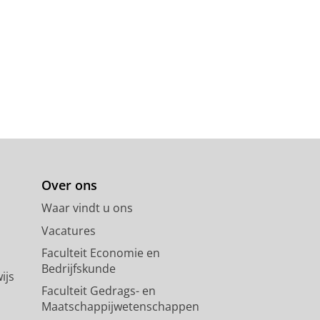
Over ons
Waar vindt u ons
Vacatures
Faculteit Economie en
Bedrijfskunde
ijs
Faculteit Gedrags- en
Maatschappijwetenschappen