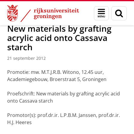
Skip
Skip
Over ons
Actueel
Nieuws
Nieuwsberichten
Menu
Zoek
to
to
en
Content
Navigation
zoeken
New materials by grafting
acrylic acid onto Cassava
starch
21 september 2012
Promotie: mw. M.T.J.R.B. Witono, 12.45 uur,
Academiegebouw, Broerstraat 5, Groningen
Proefschrift: New materials by grafting acrylic acid
onto Cassava starch
Promotor(s): prof.dr.ir. L.P.B.M. Janssen, prof.dr.ir.
H.J. Heeres