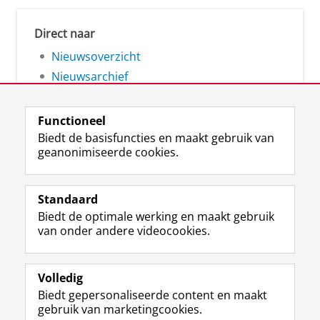
Direct naar
Nieuwsoverzicht
Nieuwsarchief
Functioneel
Biedt de basisfuncties en maakt gebruik van
geanonimiseerde cookies.
F
L
R
I
Y
Volg de RUG
a
i
S
n
o
Standaard
c
n
S
s
u
Biedt de optimale werking en maakt gebruik
e
k
-
t
T
Studiekiezers
van onder andere videocookies.
b
e
f
a
u
Maatschappij/bedrijven
o
d
e
g
b
o
I
e
r
e
Alumni
k
n
d
a
-
Volledig
p
-
R
m
k
Biedt gepersonaliseerde content en maakt
Over ons
a
p
i
-
a
gebruik van marketingcookies.
g
a
j
a
n