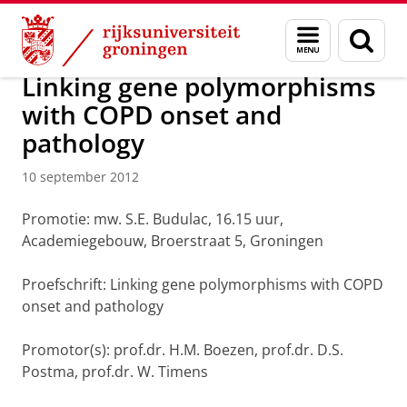
Skip
Skip
Over ons
Actueel
Nieuws
Nieuwsberichten
Menu
Zoek
to
to
en
Content
Navigation
zoeken
Linking gene polymorphisms
with COPD onset and
pathology
10 september 2012
Promotie: mw. S.E. Budulac, 16.15 uur,
Academiegebouw, Broerstraat 5, Groningen
Proefschrift: Linking gene polymorphisms with COPD
onset and pathology
Promotor(s): prof.dr. H.M. Boezen, prof.dr. D.S.
Postma, prof.dr. W. Timens