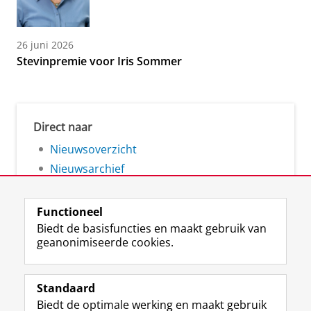
26 juni 2026
Stevinpremie voor Iris Sommer
Direct naar
Nieuwsoverzicht
Nieuwsarchief
Functioneel
Biedt de basisfuncties en maakt gebruik van
geanonimiseerde cookies.
F
L
R
I
Y
Volg de RUG
a
i
S
n
o
Standaard
c
n
S
s
u
Biedt de optimale werking en maakt gebruik
e
k
-
t
T
Studiekiezers