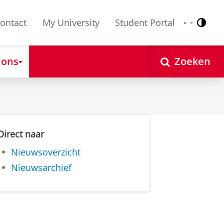
ontact
My University
Student Portal
Contr
Nederlands
English
 ons
Zoeken
Direct naar
Nieuwsoverzicht
Nieuwsarchief