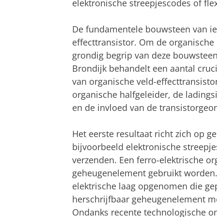
elektronische streepjescodes of fl
De fundamentele bouwsteen van iede
effecttransistor. Om de organische 
grondig begrip van deze bouwsteen 
Brondijk behandelt een aantal cruc
van organische veld-effecttransisto
organische halfgeleider, de ladings
en de invloed van de transistorgeom
Het eerste resultaat richt zich op 
bijvoorbeeld elektronische streepj
verzenden. Een ferro-elektrische or
geheugenelement gebruikt worden. In
elektrische laag opgenomen die gep
herschrijfbaar geheugenelement met
Ondanks recente technologische ont