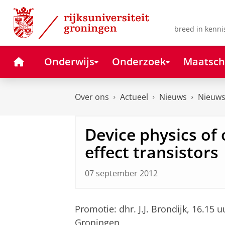
Skip
Skip
to
to
Content
Navigation
breed in kenni
Home
Onderwijs
Onderzoek
Maatsch
Over ons
Actueel
Nieuws
Nieuws
Device physics of 
effect transistors
07 september 2012
Promotie: dhr. J.J. Brondijk, 16.15
Groningen