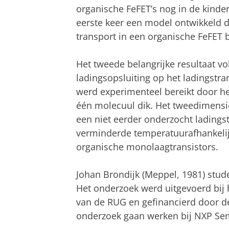
organische FeFET’s nog in de kinder
eerste keer een model ontwikkeld da
transport in een organische FeFET b
Het tweede belangrijke resultaat vo
ladingsopsluiting op het ladingstra
werd experimenteel bereikt door he
één molecuul dik. Het tweedimensio
een niet eerder onderzocht ladings
verminderde temperatuurafhankelijk
organische monolaagtransistors.
Johan Brondijk (Meppel, 1981) stu
Het onderzoek werd uitgevoerd bij h
van de RUG en gefinancierd door de
onderzoek gaan werken bij NXP Se