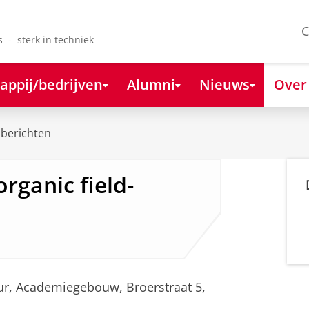
C
s - sterk in techniek
appij/bedrijven
Alumni
Nieuws
Over
berichten
organic field-
 uur, Academiegebouw, Broerstraat 5,