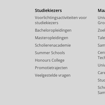
Studiekiezers
Maa
Voorlichtingsactiviteiten voor
Univ
studiekiezers
Gro
Bacheloropleidingen
Zoe
Masteropleidingen
Tal
Scholierenacademie
Sam
Cen
Summer Schools
Tec
Honours College
Uni
Promotietrajecten
Car
Veelgestelde vragen
Stu
Sch
Sam