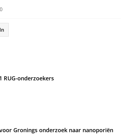
0
In
21 RUG-onderzoekers
voor Gronings onderzoek naar nanoporiën