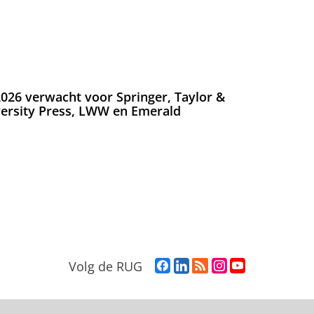
026 verwacht voor Springer, Taylor &
versity Press, LWW en Emerald
F
L
R
I
Y
Volg de RUG
a
i
S
n
o
c
n
S
s
u
e
k
-
t
T