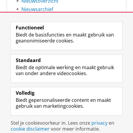
Nieuwsoverzicht
Nieuwsarchief
Functioneel
Biedt de basisfuncties en maakt gebruik van
geanonimiseerde cookies.
F
L
R
I
Y
Volg de RUG
a
i
S
n
o
Standaard
c
n
S
s
u
Biedt de optimale werking en maakt gebruik
e
k
-
t
T
Studiekiezers
van onder andere videocookies.
b
e
f
a
u
Maatschappij/bedrijven
o
d
e
g
b
o
I
e
r
e
Alumni
k
n
d
a
-
Volledig
p
-
R
m
k
Biedt gepersonaliseerde content en maakt
Over ons
a
p
i
-
a
gebruik van marketingcookies.
g
a
j
a
n
i
g
k
c
a
Disclaimer & Copyright
Privacy
Cookies
n
i
s
c
a
Stel je cookievoorkeur in. Lees onze
privacy
en
Inloggen
a
n
u
o
l
cookie disclaimer
voor meer informatie.