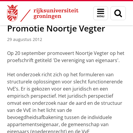
Skip
Skip
Over ons
Actueel
Nieuws
Nieuwsberichten
Menu
Zoek
to
to
en
Content
Navigation
zoeken
Promotie Noortje Vegter
29 augustus 2012
Op 20 september promoveert Noortje Vegter op het
proefschrift getiteld 'De vereniging van eigenaars'.
Het onderzoek richt zich op het formuleren van
structurele oplossingen voor slecht functionerende
VvE’s. Er is gekozen voor een juridisch en een
empirisch perspectief. Het juridisch perspectief
omvat een onderzoek naar de aard en de structuur
van de VvE in het licht van de
bevoegdheidsafbakening tussen de individuele
appartementseigenaar, de gemeenschap van
eigenaars (goederenrecht) en de VvE