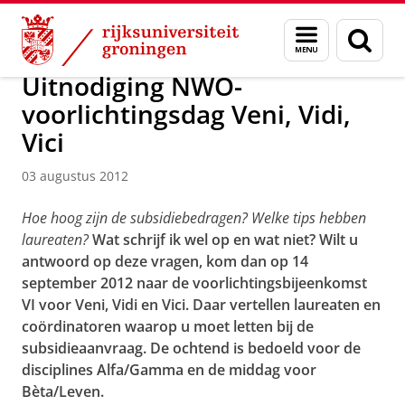
Skip
Skip
Over ons
Actueel
Nieuws
Nieuwsberichten
Menu
Zoek
to
to
en
Content
Navigation
zoeken
Uitnodiging NWO-
voorlichtingsdag Veni, Vidi,
Vici
03 augustus 2012
Hoe hoog zijn de subsidiebedragen? Welke tips hebben
laureaten?
Wat schrijf ik wel op en wat niet? Wilt u
antwoord op deze vragen, kom dan op 14
september 2012 naar de voorlichtingsbijeenkomst
VI voor Veni, Vidi en Vici. Daar vertellen laureaten en
coördinatoren waarop u moet letten bij de
subsidieaanvraag. De ochtend is bedoeld voor de
disciplines Alfa/Gamma en de middag voor
Bèta/Leven.