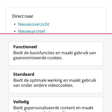
Direct naar
Nieuwsoverzicht
Nieuwsarchief
Functioneel
Biedt de basisfuncties en maakt gebruik van
geanonimiseerde cookies.
F
L
R
I
Y
Volg de RUG
a
i
S
n
o
Standaard
c
n
S
s
u
Biedt de optimale werking en maakt gebruik
e
k
-
t
T
Studiekiezers
van onder andere videocookies.
b
e
f
a
u
Maatschappij/bedrijven
o
d
e
g
b
o
I
e
r
e
Alumni
k
n
d
a
-
Volledig
p
-
R
m
k
Biedt gepersonaliseerde content en maakt
Over ons
a
p
i
-
a