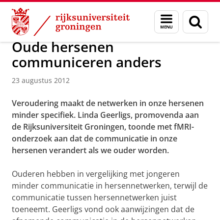
Skip
Skip
Over ons
Actueel
Nieuws
Nieuwsberichten
Menu
Zoek
to
to
en
Content
Navigation
zoeken
Oude hersenen
communiceren anders
23 augustus 2012
Veroudering maakt de netwerken in onze hersenen
minder specifiek. Linda Geerligs, promovenda aan
de Rijksuniversiteit Groningen, toonde met fMRI-
onderzoek aan dat de communicatie in onze
hersenen verandert als we ouder worden.
Ouderen hebben in vergelijking met jongeren
minder communicatie in hersennetwerken, terwijl de
communicatie tussen hersennetwerken juist
toeneemt. Geerligs vond ook aanwijzingen dat de