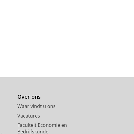
Over ons
Waar vindt u ons
Vacatures
Faculteit Economie en
Bedrijfskunde