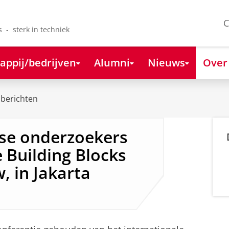
C
s - sterk in techniek
appij/bedrijven
Alumni
Nieuws
Over
berichten
dse onderzoekers
 Building Blocks
w, in Jakarta