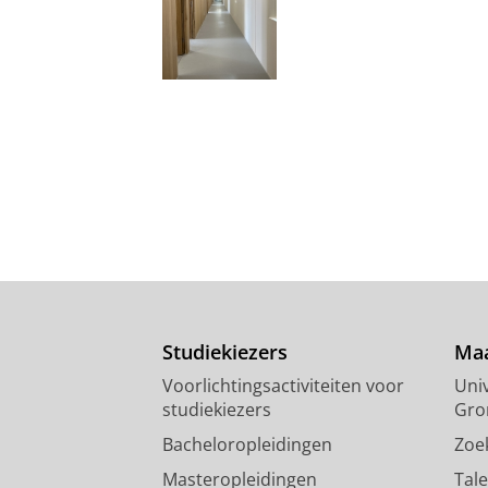
Studiekiezers
Maa
Voorlichtingsactiviteiten voor
Univ
studiekiezers
Gro
Bacheloropleidingen
Zoe
Masteropleidingen
Tal