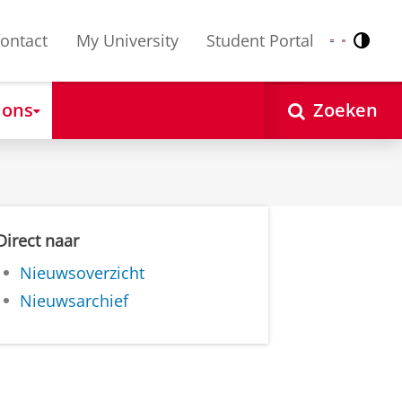
ontact
My University
Student Portal
Contr
Nederlands
English
 ons
Zoeken
Direct naar
Nieuwsoverzicht
Nieuwsarchief