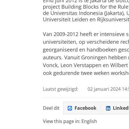
Eind juni 2012 is te Jakarta de slo
project Building Blocks for the Rul
de Universitas Indonesia (Jakarta),
Universiteit Leiden en Rijksuniversi
Van 2009-2012 heeft er intensieve
universiteiten, op verscheidene re
georganiseerd en handboeken gesc
auteurs. Vanuit Groningen hebben 
Vonck, Leon Verstappen en Wilber
ook gedurende twee weken worksho
Laatst gewijzigd:
02 januari 2024 14:
Deel dit
Facebook
Linked
View this page in:
English