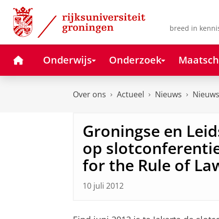
Skip
Skip
to
to
Content
Navigation
breed in kenni
Home
Onderwijs
Onderzoek
Maatsch
Over ons
Actueel
Nieuws
Nieuws
Groningse en Lei
op slotconferentie
for the Rule of La
10 juli 2012