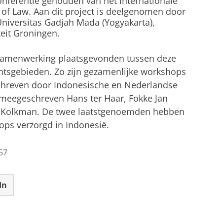
tconferentie gehouden van het internationale
e of Law. Aan dit project is deelgenomen door
 Universitas Gadjah Mada (Yogyakarta),
teit Groningen.
 samenwerking plaatsgevonden tussen deze
chtsgebieden. Zo zijn gezamenlijke workshops
hreven door Indonesische en Nederlandse
meegeschreven Hans ter Haar, Fokke Jan
t Kolkman. De twee laatstgenoemden hebben
ps verzorgd in Indonesië.
57
In