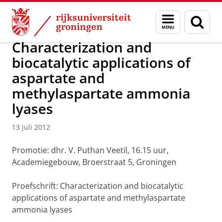
Skip
Skip
Over ons
Actueel
Nieuws
Nieuwsberichten
Menu
Zoek
to
to
en
Content
Navigation
zoeken
Characterization and
biocatalytic applications of
aspartate and
methylaspartate ammonia
lyases
13 juli 2012
Promotie: dhr. V. Puthan Veetil, 16.15 uur,
Academiegebouw, Broerstraat 5, Groningen
Proefschrift: Characterization and biocatalytic
applications of aspartate and methylaspartate
ammonia lyases