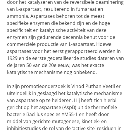
door het katalyseren van de reversibele deaminering
van L-aspartaat, resulterend in fumaraat en
ammonia. Aspartases behoren tot de meest
specifieke enzymen die bekend zijn en de hoge
specificiteit en katalytische activiteit van deze
enzymen zijn gedurende decennia benut voor de
commerciële productie van L-aspartaat. Hoewel
aspartases voor het eerst gerapporteerd werden in
1929 en de eerste gedetailleerde studies dateren van
de jaren 50 van de 20e eeuw, was het exacte
katalytische mechanisme nog onbekend.
In zijn promotieonderzoek is Vinod Puthan Veetil er
uiteindelijk in geslaagd het katalytische mechanisme
van aspartase op te helderen. Hij heeft zich hierbij
gericht op het aspartase (AspB) uit de thermofiele
bacterie Bacillus species YM55-1 en heeft door
middel van gerichte mutagenese, kinetiek- en
inhibitiestudies de rol van de ‘active site’ residuen in