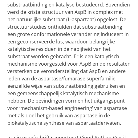
substraatbinding en katalyse bestudeerd. Bovendien
werd de kristalstructuur van AspB in complex met
het natuurlijke substraat (L-aspartaat) opgelost. De
structuurstudies onthulden dat substraatbinding
een grote conformationele verandering induceert in
een geconserveerde lus, waardoor belangrijke
katalytische residuen in de nabijheid van het
substraat worden gebracht. Er is een katalytisch
mechanisme voorgesteld voor AspB en de resultaten
versterken de veronderstelling dat AspB en andere
leden van de aspartase/fumarase superfamilie
eenzelfde wijze van substraatbinding gebruiken en
een gemeenschappelijk katalytisch mechanisme
hebben. De bevindingen vormen het uitgangspunt
voor ‘mechanism-based engineering’ van aspartase
met als doel het gebruik van aspartase in de
biokatalytische synthese van aspartaatderivaten.
In zijn proefschrift rapporteert Vinod Puthan Veetil