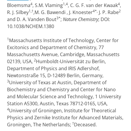
4
1,4
4
Bloemsma
, S.M. Vlaming
, C. G. F. van der Kwaak
,
1,†
4*,
2
R. J. Silbey
,M. G. Bawendi , J. Knoester
J. P. Rabe
3*
and D. A. Vanden Bout
;
Nature Chemistry
; DOI:
10.1038/NCHEM.1380
1
Massachusetts Institute of Technology, Center for
Excitonics and Department of Chemistry, 77
Massachusetts Avenue, Cambridge, Massachusetts
2
02139, USA,
Humboldt-Universität zu Berlin,
Department of Physics and IRIS Adlershof,
Newtonstraße 15, D-12489 Berlin, Germany,
3
University of Texas at Austin, Department of
Biochemistry and Chemistry and Center for Nano
and Molecular Science and Technology, 1 University
Station A5300, Austin, Texas 78712-0165, USA,
4
University of Groningen, Institute for Theoretical
Physics and Zernike Institute for Advanced Materials,
†
Groningen, The Netherlands;
Deceased.