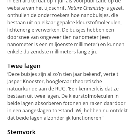
In een artikel dat op 1 juli als voorpublicatie op de
website van het tijdschrift
Nature Chemistry
is gezet,
onthullen de onderzoekers hoe nanobuisjes, die
bestaan uit op elkaar gepakte kleurstofmoleculen,
lichtenergie verwerken. De buisjes hebben een
doorsnee van ongeveer tien nanometer (een
nanometer is een miljoenste millimeter) en kunnen
enkele duizendste millimeters lang zijn.
Twee lagen
‘Deze buisjes zijn al zo’n tien jaar bekend’, vertelt
Jasper Knoester, hoogleraar theoretische
natuurkunde aan de RUG. ‘Een kenmerk is dat ze
bestaan uit twee lagen. De kleurstofmoleculen in
beide lagen absorberen fotonen en raken daardoor
in een aangeslagen toestand. Wij hebben nu ontdekt
dat beide lagen afzonderlijk functioneren.’
Stemvork