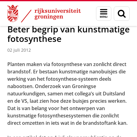
Skip
Skip
Over ons
Actueel
Nieuws
Nieuwsberichten
Menu
Zoek
to
to
en
Content
Navigation
zoeken
Beter begrip van kunstmatige
fotosynthese
02 juli 2012
Planten maken via fotosynthese van zonlicht direct
brandstof. Er bestaan kunstmatige nanobuisjes die
werking van het fotosynthese-systeem deels
nabootsen. Onderzoek van Groningse
natuurkundigen, samen met collega’s uit Duitsland
en de VS, laat zien hoe deze buisjes precies werken.
Dat is van belang voor het ontwerpen van
kunstmatige fotosynthesesystemen die zonlicht
direct omzetten in iets wat in de brandstoftank kan.