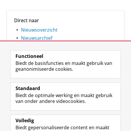
Direct naar
Nieuwsoverzicht
Nieuwsarchief
Functioneel
Biedt de basisfuncties en maakt gebruik van
geanonimiseerde cookies.
F
L
R
I
Y
Volg de RUG
a
i
S
n
o
Standaard
c
n
S
s
u
Biedt de optimale werking en maakt gebruik
e
k
-
t
T
Studiekiezers
van onder andere videocookies.
b
e
f
a
u
Maatschappij/bedrijven
o
d
e
g
b
o
I
e
r
e
Alumni
k
n
d
a
-
Volledig
p
-
R
m
k
Biedt gepersonaliseerde content en maakt
Over ons