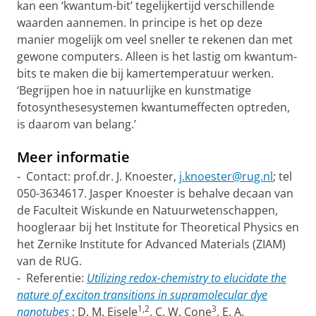
kan een ‘kwantum-bit’ tegelijkertijd verschillende
waarden aannemen. In principe is het op deze
manier mogelijk om veel sneller te rekenen dan met
gewone computers. Alleen is het lastig om kwantum-
bits te maken die bij kamertemperatuur werken.
‘Begrijpen hoe in natuurlijke en kunstmatige
fotosynthesesystemen kwantumeffecten optreden,
is daarom van belang.’
Meer informatie
- Contact: prof.dr. J. Knoester,
j.knoester@rug.nl
; tel
050-3634617. Jasper Knoester is behalve decaan van
de Faculteit Wiskunde en Natuurwetenschappen,
hoogleraar bij het Institute for Theoretical Physics en
het Zernike Institute for Advanced Materials (ZIAM)
van de RUG.
- Referentie:
Utilizing redox-chemistry to elucidate the
nature of exciton transitions in supramolecular dye
1,2
3
nanotubes
; D. M. Eisele
, C. W. Cone
, E. A.