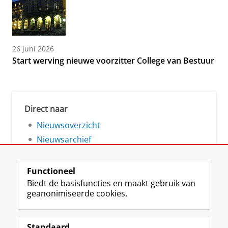
26 juni 2026
Start werving nieuwe voorzitter College van Bestuur
Direct naar
Nieuwsoverzicht
Nieuwsarchief
Functioneel
Biedt de basisfuncties en maakt gebruik van
geanonimiseerde cookies.
F
L
R
I
Y
Volg de RUG
a
i
S
n
o
Standaard