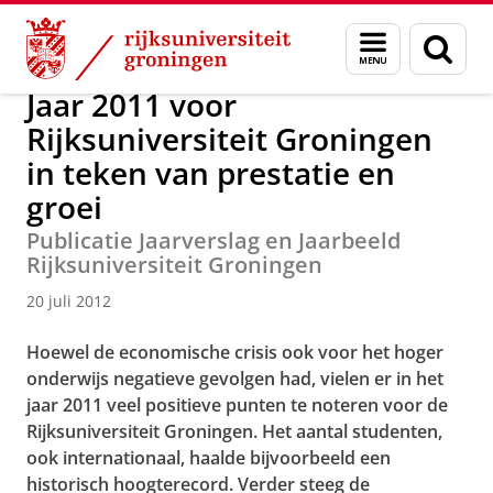
Skip
Skip
Over ons
Actueel
Nieuws
Nieuwsberichten
Menu
Zoek
to
to
en
Content
Navigation
zoeken
Jaar 2011 voor
Rijksuniversiteit Groningen
in teken van prestatie en
groei
Publicatie Jaarverslag en Jaarbeeld
Rijksuniversiteit Groningen
20 juli 2012
Hoewel de economische crisis ook voor het hoger
onderwijs negatieve gevolgen had, vielen er in het
jaar 2011 veel positieve punten te noteren voor de
Rijksuniversiteit Groningen. Het aantal studenten,
ook internationaal, haalde bijvoorbeeld een
historisch hoogterecord. Verder steeg de