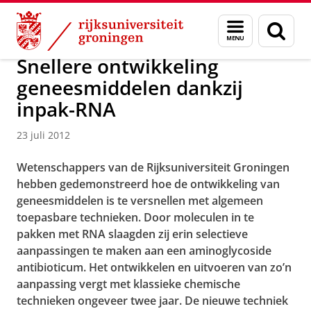
Skip
Skip
Over ons
Actueel
Nieuws
Nieuwsberichten
Menu
Zoek
to
to
en
Content
Navigation
zoeken
Snellere ontwikkeling
geneesmiddelen dankzij
inpak-RNA
23 juli 2012
Wetenschappers van de Rijksuniversiteit Groningen
hebben gedemonstreerd hoe de ontwikkeling van
geneesmiddelen is te versnellen met algemeen
toepasbare technieken. Door moleculen in te
pakken met RNA slaagden zij erin selectieve
aanpassingen te maken aan een aminoglycoside
antibioticum. Het ontwikkelen en uitvoeren van zo’n
aanpassing vergt met klassieke chemische
technieken ongeveer twee jaar. De nieuwe techniek