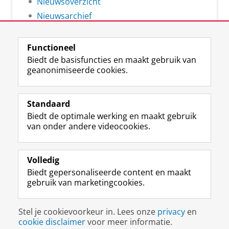
Nieuwsoverzicht
Nieuwsarchief
Functioneel
Biedt de basisfuncties en maakt gebruik van
geanonimiseerde cookies.
F
L
R
I
Y
Volg de RUG
a
i
S
n
o
Standaard
c
n
S
s
u
Biedt de optimale werking en maakt gebruik
e
k
-
t
T
Studiekiezers
van onder andere videocookies.
b
e
f
a
u
Maatschappij/bedrijven
o
d
e
g
b
o
I
e
r
e
Alumni
k
n
d
a
-
Volledig
p
-
R
m
k
Biedt gepersonaliseerde content en maakt
Over ons
a
p
i
-
a
gebruik van marketingcookies.
g
a
j
a
n
i
g
k
c
a
Disclaimer & Copyright
Privacy
Cookies
n
i
s
c
a
Stel je cookievoorkeur in. Lees onze
privacy
en
Inloggen
a
n
u
o
l
cookie disclaimer
voor meer informatie.