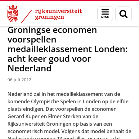
Skip
Skip
Over ons
Actueel
Nieuws
Nieuwsberichten
Menu
Zoek
to
to
en
Content
Navigation
zoeken
Groningse economen
voorspellen
medailleklassement Londen:
acht keer goud voor
Nederland
06 juli 2012
Nederland zal in het medailleklassement van de
komende Olympische Spelen in Londen op de elfde
plaats eindigen. Dat voorspellen de economen
Gerard Kuper en Elmer Sterken van de
Rijksuniversiteit Groningen op basis van een
econometrisch model. Volgens dat model behaalt de
Nederlandse equipe 23 medailles, waarvan acht