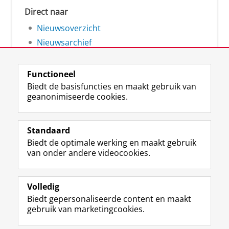
Direct naar
Nieuwsoverzicht
Nieuwsarchief
Functioneel
Biedt de basisfuncties en maakt gebruik van
geanonimiseerde cookies.
F
L
R
I
Y
Volg de RUG
a
i
S
n
o
Standaard
c
n
S
s
u
Biedt de optimale werking en maakt gebruik
e
k
-
t
T
Studiekiezers
van onder andere videocookies.
b
e
f
a
u
Maatschappij/bedrijven
o
d
e
g
b
o
I
e
r
e
Alumni
k
n
d
a
-
Volledig
p
-
R
m
k
Biedt gepersonaliseerde content en maakt
Over ons
a
p
i
-
a
gebruik van marketingcookies.
g
a
j
a
n
i
g
k
c
a