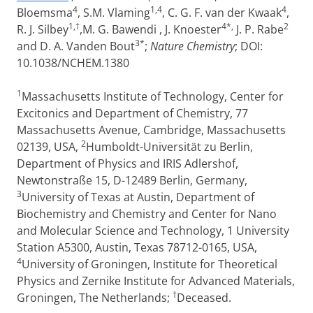
4
1,4
4
Bloemsma
, S.M. Vlaming
, C. G. F. van der Kwaak
,
1,†
4*,
2
R. J. Silbey
,M. G. Bawendi , J. Knoester
J. P. Rabe
3*
and D. A. Vanden Bout
;
Nature Chemistry
; DOI:
10.1038/NCHEM.1380
1
Massachusetts Institute of Technology, Center for
Excitonics and Department of Chemistry, 77
Massachusetts Avenue, Cambridge, Massachusetts
2
02139, USA,
Humboldt-Universität zu Berlin,
Department of Physics and IRIS Adlershof,
Newtonstraße 15, D-12489 Berlin, Germany,
3
University of Texas at Austin, Department of
Biochemistry and Chemistry and Center for Nano
and Molecular Science and Technology, 1 University
Station A5300, Austin, Texas 78712-0165, USA,
4
University of Groningen, Institute for Theoretical
Physics and Zernike Institute for Advanced Materials,
†
Groningen, The Netherlands;
Deceased.