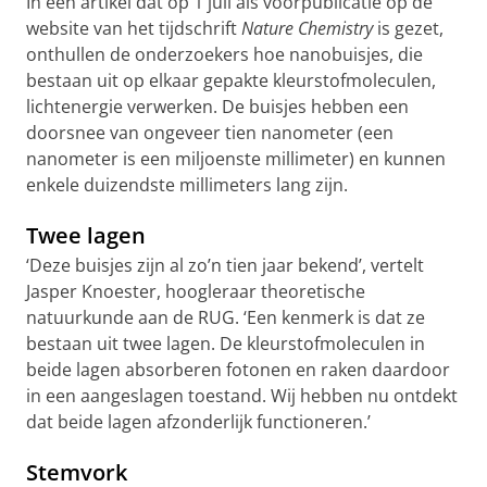
In een artikel dat op 1 juli als voorpublicatie op de
website van het tijdschrift
Nature Chemistry
is gezet,
onthullen de onderzoekers hoe nanobuisjes, die
bestaan uit op elkaar gepakte kleurstofmoleculen,
lichtenergie verwerken. De buisjes hebben een
doorsnee van ongeveer tien nanometer (een
nanometer is een miljoenste millimeter) en kunnen
enkele duizendste millimeters lang zijn.
Twee lagen
‘Deze buisjes zijn al zo’n tien jaar bekend’, vertelt
Jasper Knoester, hoogleraar theoretische
natuurkunde aan de RUG. ‘Een kenmerk is dat ze
bestaan uit twee lagen. De kleurstofmoleculen in
beide lagen absorberen fotonen en raken daardoor
in een aangeslagen toestand. Wij hebben nu ontdekt
dat beide lagen afzonderlijk functioneren.’
Stemvork