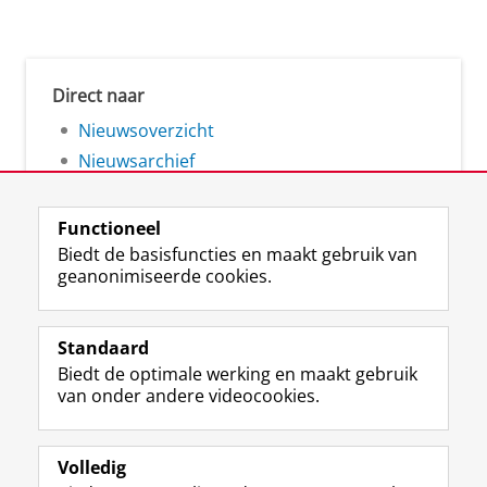
Direct naar
Nieuwsoverzicht
Nieuwsarchief
Functioneel
Biedt de basisfuncties en maakt gebruik van
geanonimiseerde cookies.
F
L
R
I
Y
Volg de RUG
a
i
S
n
o
Standaard
c
n
S
s
u
Biedt de optimale werking en maakt gebruik
e
k
-
t
T
Studiekiezers
van onder andere videocookies.
b
e
f
a
u
Maatschappij/bedrijven
o
d
e
g
b
o
I
e
r
e
Alumni
k
n
d
a
-
Volledig