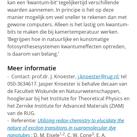
kan een ‘kwantum-bit’ tegelijkertijd verschillende
waarden aannemen. In principe is het op deze
manier mogelijk om veel sneller te rekenen dan met
gewone computers. Alleen is het lastig om kwantum-
bits te maken die bij kamertemperatuur werken.
‘Begrijpen hoe in natuurlijke en kunstmatige
fotosynthesesystemen kwantumeffecten optreden,
is daarom van belang.’
Meer informatie
- Contact: prof.dr. J. Knoester,
j.knoester@rug.nl
; tel
050-3634617. Jasper Knoester is behalve decaan van
de Faculteit Wiskunde en Natuurwetenschappen,
hoogleraar bij het Institute for Theoretical Physics en
het Zernike Institute for Advanced Materials (ZIAM)
van de RUG.
- Referentie:
Utilizing redox-chemistry to elucidate the
nature of exciton transitions in supramolecular dye
1,2
3
nanotubes
; D. M. Eisele
, C. W. Cone
, E. A.