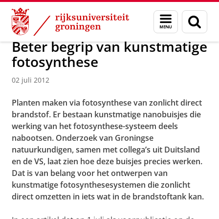
Skip
Skip
Over ons
Actueel
Nieuws
Nieuwsberichten
Menu
Zoek
to
to
en
Content
Navigation
zoeken
Beter begrip van kunstmatige
fotosynthese
02 juli 2012
Planten maken via fotosynthese van zonlicht direct
brandstof. Er bestaan kunstmatige nanobuisjes die
werking van het fotosynthese-systeem deels
nabootsen. Onderzoek van Groningse
natuurkundigen, samen met collega’s uit Duitsland
en de VS, laat zien hoe deze buisjes precies werken.
Dat is van belang voor het ontwerpen van
kunstmatige fotosynthesesystemen die zonlicht
direct omzetten in iets wat in de brandstoftank kan.