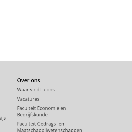
Over ons
Waar vindt u ons
Vacatures
Faculteit Economie en
Bedrijfskunde
ijs
Faculteit Gedrags- en
Maatschappijwetenschappen