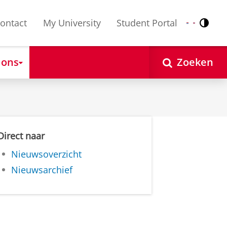
ontact
My University
Student Portal
Contr
Nederlands
English
 ons
Zoeken
Direct naar
Nieuwsoverzicht
Nieuwsarchief