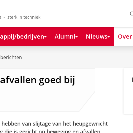
C
s - sterk in techniek
appij/bedrijven
Alumni
Nieuws
Over
berichten
fvallen goed bij
t hebben van slijtage van het heupgewricht
ng die is gericht op beweging en afvallen.