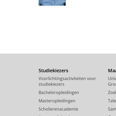
Studiekiezers
Maa
Voorlichtingsactiviteiten voor
Univ
studiekiezers
Gro
Bacheloropleidingen
Zoe
Masteropleidingen
Tal
Scholierenacademie
Sam