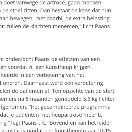
ijn doet vanwege de artrose, gaan mensen
 de stoel zitten. Dan bestaat de kans dat hun
aan bewegen, met daarbij de extra belasting
t, zullen de klachten toenemen,” licht Paans
ht onderzocht Paans de effecten van een
n voordat zij een kunstheup krijgen.
eerde in een verbetering van het
ctioneren. Daarnaast werd een verbetering
len de patiënten af. Ten opzichte van de start
emers na 8 maanden gemiddeld 5,6 kg lichter
 afgenomen. “Het gecombineerde programma
dat je patiënten met heupartrose meer te
ng,” legt Paans uit. “Bovendien kan het leiden
at gunstig is omdat een kunstheup maar 10-15