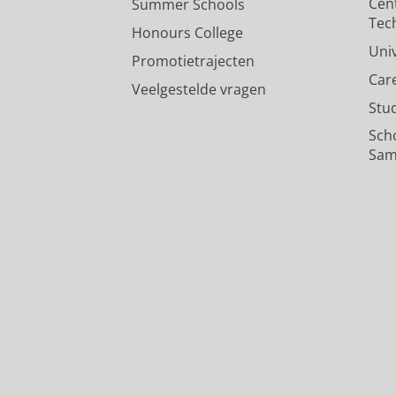
Cen
Summer Schools
Tec
Honours College
Uni
Promotietrajecten
Car
Veelgestelde vragen
Stu
Sch
Sam