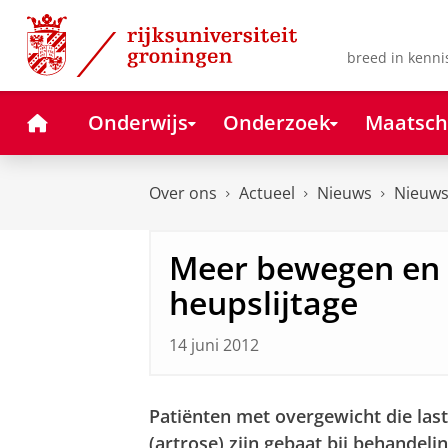
Skip
Skip
to
to
Content
Navigation
breed in kenni
Home
Onderwijs
Onderzoek
Maatsch
Over ons
Actueel
Nieuws
Nieuws
Meer bewegen en a
heupslijtage
14 juni 2012
Patiënten met overgewicht die las
(artrose) zijn gebaat bij behandeli