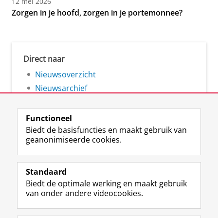
12 mei 2026
Zorgen in je hoofd, zorgen in je portemonnee?
Direct naar
Nieuwsoverzicht
Nieuwsarchief
Functioneel
Biedt de basisfuncties en maakt gebruik van
geanonimiseerde cookies.
F
L
R
I
Y
Volg de RUG
a
i
S
n
o
Standaard
c
n
S
s
u
Biedt de optimale werking en maakt gebruik
e
k
-
t
T
Studiekiezers
van onder andere videocookies.
b
e
f
a
u
Maatschappij/bedrijven
o
d
e
g
b
o
I
e
r
e