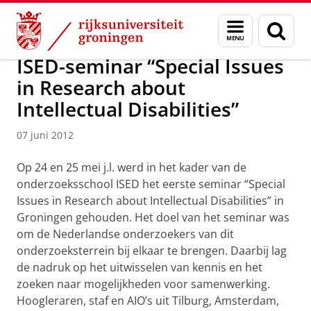
Skip
Skip
Over ons
Actueel
Nieuws
Nieuwsberichten
Menu
Zoek
to
to
en
Content
Navigation
zoeken
ISED-seminar “Special Issues
in Research about
Intellectual Disabilities”
07 juni 2012
Op 24 en 25 mei j.l. werd in het kader van de
onderzoeksschool ISED het eerste seminar “Special
Issues in Research about Intellectual Disabilities” in
Groningen gehouden. Het doel van het seminar was
om de Nederlandse onderzoekers van dit
onderzoeksterrein bij elkaar te brengen. Daarbij lag
de nadruk op het uitwisselen van kennis en het
zoeken naar mogelijkheden voor samenwerking.
Hoogleraren, staf en AIO’s uit Tilburg, Amsterdam,