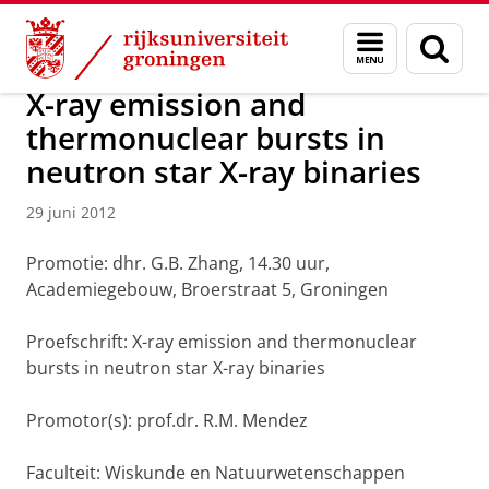
Skip
Skip
Over ons
Actueel
Nieuws
Nieuwsberichten
Menu
Zoek
to
to
en
Content
Navigation
zoeken
X-ray emission and
thermonuclear bursts in
neutron star X-ray binaries
29 juni 2012
Promotie: dhr. G.B. Zhang, 14.30 uur,
Academiegebouw, Broerstraat 5, Groningen
Proefschrift: X-ray emission and thermonuclear
bursts in neutron star X-ray binaries
Promotor(s): prof.dr. R.M. Mendez
Faculteit: Wiskunde en Natuurwetenschappen