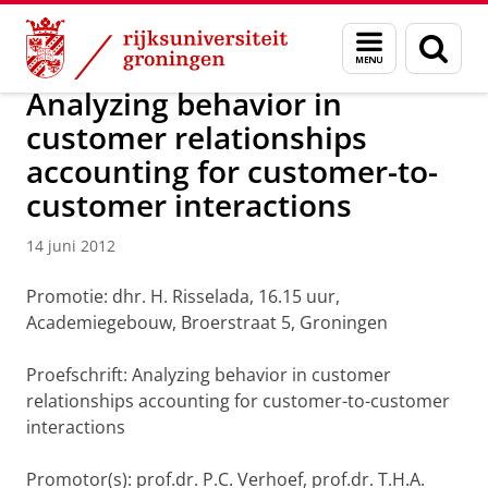
Skip
Skip
Over ons
Actueel
Nieuws
Nieuwsberichten
Menu
Zoek
to
to
en
Content
Navigation
zoeken
Analyzing behavior in
customer relationships
accounting for customer-to-
customer interactions
14 juni 2012
Promotie: dhr. H. Risselada, 16.15 uur,
Academiegebouw, Broerstraat 5, Groningen
Proefschrift: Analyzing behavior in customer
relationships accounting for customer-to-customer
interactions
Promotor(s): prof.dr. P.C. Verhoef, prof.dr. T.H.A.