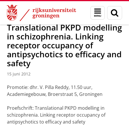
Skip
Skip
Over ons
Actueel
Nieuws
Nieuwsberichten
Menu
Zoek
to
to
en
Content
Navigation
zoeken
Translational PKPD modelling
in schizophrenia. Linking
receptor occupancy of
antipsychotics to efficacy and
safety
15 juni 2012
Promotie: dhr. V. Pilla Reddy, 11.50 uur,
Academiegebouw, Broerstraat 5, Groningen
Proefschrift: Translational PKPD modelling in
schizophrenia. Linking receptor occupancy of
antipsychotics to efficacy and safety