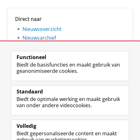
Direct naar
Nieuwsoverzicht
Nieuwsarchief
Functioneel
Biedt de basisfuncties en maakt gebruik van
geanonimiseerde cookies.
F
L
R
I
Y
Volg de RUG
a
i
S
n
o
Standaard
c
n
S
s
u
Biedt de optimale werking en maakt gebruik
e
k
-
t
T
Studiekiezers
van onder andere videocookies.
b
e
f
a
u
Maatschappij/bedrijven
o
d
e
g
b
o
I
e
r
e
Alumni
k
n
d
a
-
Volledig
p
-
R
m
k
Biedt gepersonaliseerde content en maakt
Over ons
a
p
i
-
a
gebruik van marketingcookies.