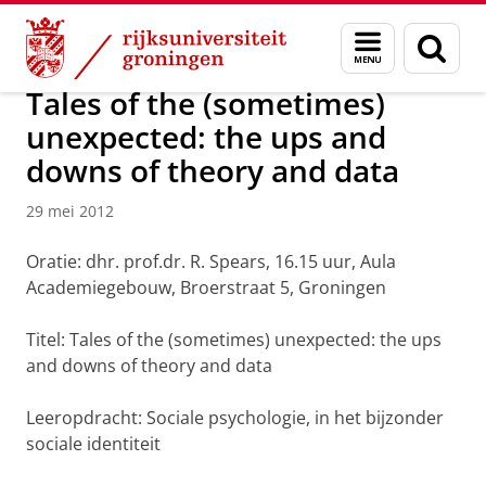
Skip
Skip
Over ons
Actueel
Nieuws
Nieuwsberichten
Menu
Zoek
to
to
en
Content
Navigation
zoeken
Tales of the (sometimes)
unexpected: the ups and
downs of theory and data
29 mei 2012
Oratie: dhr. prof.dr. R. Spears, 16.15 uur, Aula
Academiegebouw, Broerstraat 5, Groningen
Titel: Tales of the (sometimes) unexpected: the ups
and downs of theory and data
Leeropdracht: Sociale psychologie, in het bijzonder
sociale identiteit