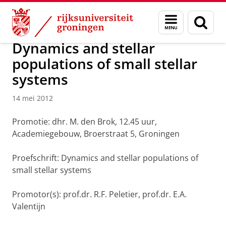
Skip
Skip
Over ons
Actueel
Nieuws
Nieuwsberichten
Menu
Zoek
to
to
en
Content
Navigation
zoeken
Dynamics and stellar
populations of small stellar
systems
14 mei 2012
Promotie: dhr. M. den Brok, 12.45 uur,
Academiegebouw, Broerstraat 5, Groningen
Proefschrift: Dynamics and stellar populations of
small stellar systems
Promotor(s): prof.dr. R.F. Peletier, prof.dr. E.A.
Valentijn