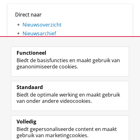
Direct naar
Nieuwsoverzicht
Nieuwsarchief
Functioneel
Biedt de basisfuncties en maakt gebruik van
geanonimiseerde cookies.
F
L
R
I
Y
Volg de RUG
a
i
S
n
o
Standaard
c
n
S
s
u
Biedt de optimale werking en maakt gebruik
e
k
-
t
T
Studiekiezers
van onder andere videocookies.
b
e
f
a
u
Maatschappij/bedrijven
o
d
e
g
b
o
I
e
r
e
Alumni
k
n
d
a
-
Volledig
p
-
R
m
k
Biedt gepersonaliseerde content en maakt
Over ons
a
p
i
-
a
gebruik van marketingcookies.
g
a
j
a
n