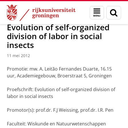
Skip
Skip
Over ons
Actueel
Nieuws
Nieuwsberichten
Menu
Zoek
to
to
en
Content
Navigation
zoeken
Evolution of self-organized
division of labor in social
insects
11 mei 2012
Promotie: mw. A. Leitão Fernandes Duarte, 16.15
uur, Academiegebouw, Broerstraat 5, Groningen
Proefschrift: Evolution of self-organized division of
labor in social insects
Promotor(s): prof.dr. F.J Weissing, prof.dr. I.R. Pen
Faculteit: Wiskunde en Natuurwetenschappen