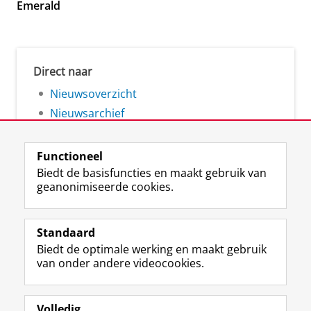
Emerald
Direct naar
Nieuwsoverzicht
Nieuwsarchief
Functioneel
Biedt de basisfuncties en maakt gebruik van
geanonimiseerde cookies.
F
L
R
I
Y
Volg de RUG
a
i
S
n
o
Standaard
c
n
S
s
u
Biedt de optimale werking en maakt gebruik
e
k
-
t
T
Studiekiezers
van onder andere videocookies.
b
e
f
a
u
Maatschappij/bedrijven
o
d
e
g
b
o
I
e
r
e
Alumni
k
n
d
a
-
Volledig