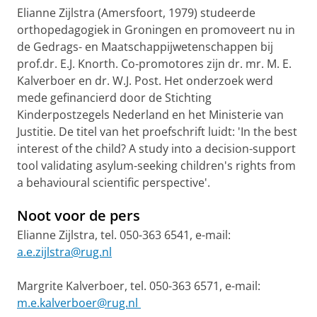
Elianne
Zijlstra (Amersfoort, 1979) studeerde
orthopedagogiek in Groningen en promoveert nu in
de Gedrags- en Maatschappijwetenschappen bij
prof.dr. E.J.
Knorth
. Co-promotores zijn dr. mr. M. E.
Kalverboer en dr. W.J. Post. Het onderzoek werd
mede gefinancierd door de Stichting
Kinderpostzegels Nederland en het Ministerie van
Justitie. De titel van het proefschrift luidt: 'In the best
interest of the
child
?
A study into a decision-support
tool validating asylum-seeking children's rights from
a
behavioural
scientific perspective'.
Noot voor de pers
Elianne
Zijlstra, tel. 050-363 6541, e-mail:
a.e.zijlstra@rug.nl
Margrite
Kalverboer, tel. 050-363 6571, e-mail:
m.e.kalverboer@rug.nl