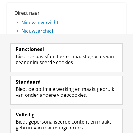
Direct naar
Nieuwsoverzicht
Nieuwsarchief
Functioneel
Biedt de basisfuncties en maakt gebruik van
geanonimiseerde cookies.
F
L
R
I
Y
Volg de RUG
a
i
S
n
o
Standaard
c
n
S
s
u
Biedt de optimale werking en maakt gebruik
e
k
-
t
T
Studiekiezers
van onder andere videocookies.
b
e
f
a
u
Maatschappij/bedrijven
o
d
e
g
b
o
I
e
r
e
Alumni
k
n
d
a
-
Volledig
p
-
R
m
k
Biedt gepersonaliseerde content en maakt
Over ons
a
p
i
-
a
gebruik van marketingcookies.
g
a
j
a
n