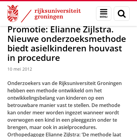
Skip
Skip
Over ons
Actueel
Nieuws
Nieuwsberichten
Menu
Zoek
to
to
en
Content
Navigation
zoeken
Promotie: Elianne Zijlstra.
Nieuwe onderzoeksmethode
biedt asielkinderen houvast
in procedure
10 mei 2012
Onderzoekers van de Rijksuniversiteit Groningen
hebben een methode ontwikkeld om het
ontwikkelingsbelang van kinderen op een
betrouwbare manier vast te stellen. De methode
kan onder meer worden ingezet wanneer wordt
overwogen een kind in een pleeggezin onder te
brengen, maar ook in asielprocedures.
Orthopedagoge
Elianne
Zijlstra: ‘De methode laat