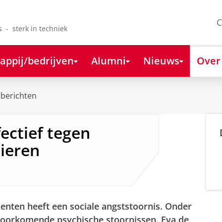
C
s - sterk in techniek
appij/bedrijven
Alumni
Nieuws
Over
berichten
fectief tegen
lieren
enten heeft een sociale angststoornis. Onder
 voorkomende psychische stoornissen. Eva de