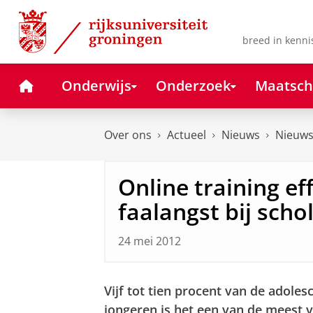
Skip
Skip
to
to
Content
Navigation
breed in kenni
Home
Onderwijs
Onderzoek
Maatsch
Over ons
Actueel
Nieuws
Nieuws
Online training ef
faalangst bij scho
24 mei 2012
Vijf tot tien procent van de
adolesc
jongeren is het een van de meest