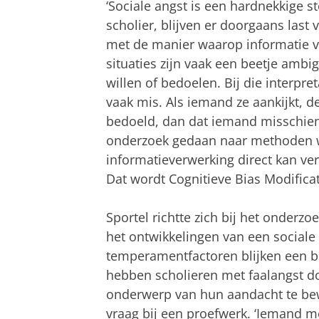
‘Sociale angst is een hardnekkige s
scholier, blijven er doorgaans las
met de manier waarop informatie ver
situaties zijn vaak een beetje ambig
willen of bedoelen. Bij die interpre
vaak mis. Als iemand ze aankijkt, d
bedoeld, dan dat iemand misschien 
onderzoek gedaan naar methoden wa
informatieverwerking direct kan v
Dat wordt Cognitieve Bias Modific
Sportel richtte zich bij het onderz
het ontwikkelingen van een sociale
temperamentfactoren blijken een bel
hebben scholieren met faalangst d
onderwerp van hun aandacht te bew
vraag bij een proefwerk. ‘Iemand me