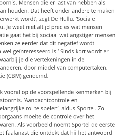
toornis. Mensen die er last van hebben als
t van houden. Dat heeft onder andere te maken
werkt wordt’, zegt De Hullu. ‘Sociale
u. Je weet niet altijd precies wat mensen
tatie gaat het bij sociaal wat angstiger mensen
enken ze eerder dat dit negatief wordt
wel geïnteresseerd is.’ Sinds kort wordt er
arbij je die vertekeningen in de
eranderen, door middel van computertaken.
atie (CBM) genoemd.
oek vooral op de voorspellende kenmerken bij
 stoornis. ‘Aandachtcontrole en
angrijke rol te spelen’, aldus Sportel. Zo
oorgaans moeite de controle over het
aren. Als voorbeeld noemt Sportel de eerste
t faalangst die ontdekt dat hij het antwoord