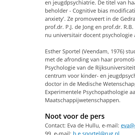
en jeugdpsychiatrie. De titel van haa
beholder - Cognitive bias modificat
anxiety'. Ze promoveert in de Ged
prof.dr. P.J. de Jong en prof.dr. R.
nu universitair docent psychologie
Esther Sportel (Veendam, 1976) stu
met de afronding van haar promotie
Psychologie van de Rijksuniversite
centrum voor kinder- en jeugdpsyc
doctor in de Medische Wetenschapp
Experimentele Psychopathologie aa
Maatschappijwetenschappen.
Noot voor de pers
Contact: Eva de Hullu, e-mail:
eva@
99, e-mail:
b.e.sportel@rug.nl