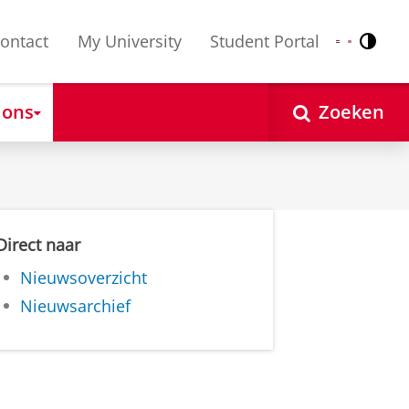
ontact
My University
Student Portal
Contr
Nederlands
English
 ons
Zoeken
Direct naar
Nieuwsoverzicht
Nieuwsarchief