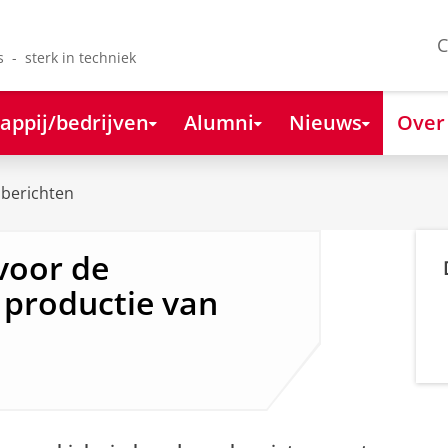
C
s - sterk in techniek
appij/bedrijven
Alumni
Nieuws
Over
berichten
voor de
e productie van