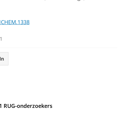
/NCHEM.1338
1
In
21 RUG-onderzoekers