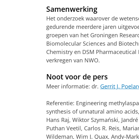
Samenwerking
Het onderzoek waarover de wetens
gedurende meerdere jaren uitgevo
groepen van het Groningen Researc
Biomolecular Sciences and Biotechn
Chemistry en DSM Pharmaceutical 
verkregen van NWO.
Noot voor de pers
Meer informatie: dr.
Gerrit J. Poela
Referentie: Engineering methylasp
synthesis of unnatural amino acids,
Hans Raj, Wiktor Szymański, Jandré 
Puthan Veetil, Carlos R. Reis, Maria
Wildeman, Wim J. Quax, Andy-Mark 