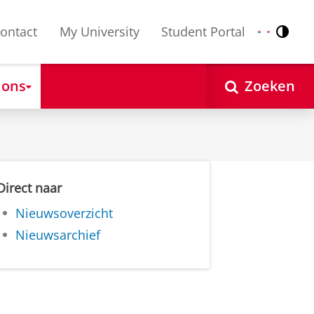
ontact
My University
Student Portal
Contr
Nederlands
English
 ons
Zoeken
Direct naar
Nieuwsoverzicht
Nieuwsarchief