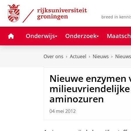
Skip
Skip
to
to
Content
Navigation
breed in kenni
Home
Onderwijs
Onderzoek
Maatsch
Over ons
Actueel
Nieuws
Nieuws
Nieuwe enzymen 
milieuvriendelijk
aminozuren
04 mei 2012