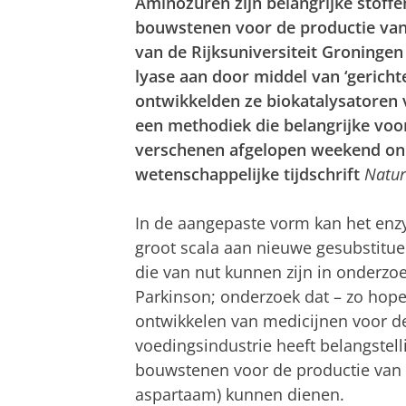
Aminozuren zijn belangrijke stoffe
bouwstenen voor de productie van
van de Rijksuniversiteit Groning
lyase aan door middel van ‘gerichte
ontwikkelden ze biokatalysatoren
een methodiek die belangrijke voor
verschenen afgelopen weekend onl
wetenschappelijke tijdschrift
Natur
In de aangepaste vorm kan het enz
groot scala aan nieuwe gesubstitu
die van nut kunnen zijn in onderzo
Parkinson; onderzoek dat – zo hopen
ontwikkelen van medicijnen voor de
voedingsindustrie heeft belangstell
bouwstenen voor de productie van n
aspartaam) kunnen dienen.