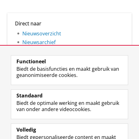
Direct naar
Nieuwsoverzicht
Nieuwsarchief
Functioneel
Biedt de basisfuncties en maakt gebruik van
geanonimiseerde cookies.
F
L
R
I
Y
Volg de RUG
a
i
S
n
o
Standaard
c
n
S
s
u
Biedt de optimale werking en maakt gebruik
e
k
-
t
T
Studiekiezers
van onder andere videocookies.
b
e
f
a
u
Maatschappij/bedrijven
o
d
e
g
b
o
I
e
r
e
Alumni
k
n
d
a
-
Volledig
p
-
R
m
k
Biedt gepersonaliseerde content en maakt