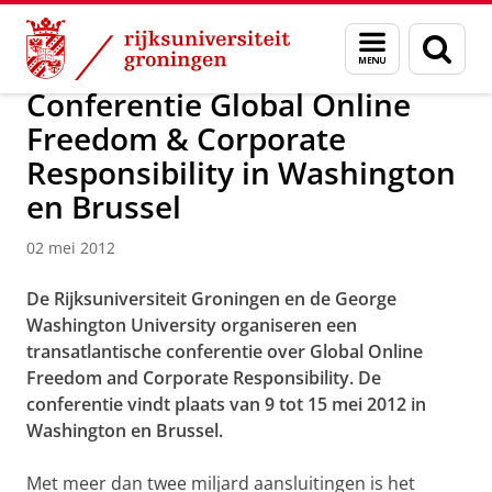
Skip
Skip
Over ons
Actueel
Nieuws
Nieuwsberichten
Menu
Zoek
to
to
en
Content
Navigation
zoeken
Conferentie Global Online
Freedom & Corporate
Responsibility in Washington
en Brussel
02 mei 2012
De Rijksuniversiteit Groningen en de George
Washington University organiseren een
transatlantische conferentie over Global Online
Freedom and Corporate Responsibility. De
conferentie vindt plaats van 9 tot 15 mei 2012 in
Washington en Brussel.
Met meer dan twee miljard aansluitingen is het