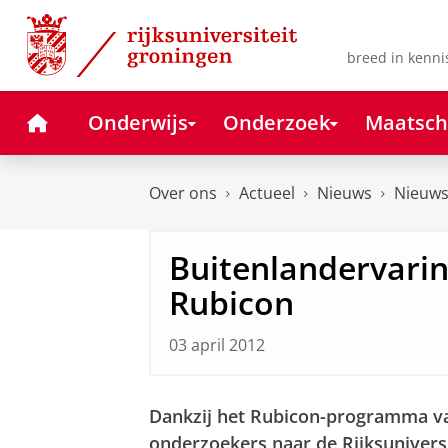
Skip
Skip
to
to
Content
Navigation
breed in kenni
Home
Onderwijs
Onderzoek
Maatsch
Over ons
Actueel
Nieuws
Nieuws
Buitenlandervari
Rubicon
03 april 2012
Dankzij het Rubicon-programma 
onderzoekers naar de Rijksuniversi