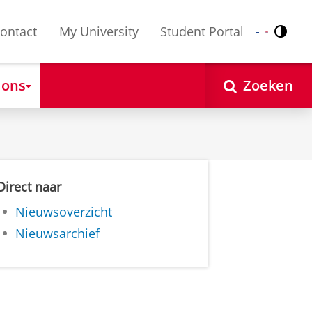
ontact
My University
Student Portal
Contr
Nederlands
English
 ons
Zoeken
Direct naar
Nieuwsoverzicht
Nieuwsarchief