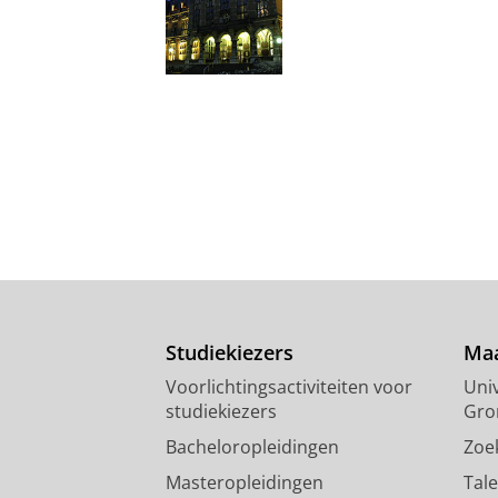
Studiekiezers
Maa
Voorlichtingsactiviteiten voor
Univ
studiekiezers
Gro
Bacheloropleidingen
Zoe
Masteropleidingen
Tal