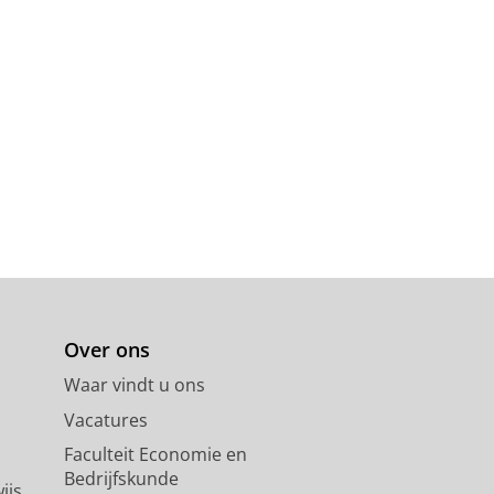
Over ons
Waar vindt u ons
Vacatures
Faculteit Economie en
Bedrijfskunde
ijs