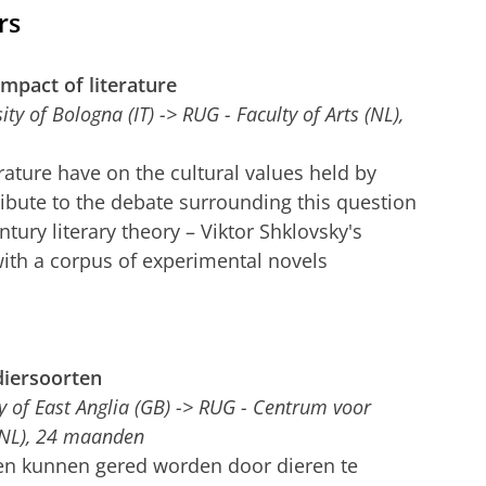
rs
impact of literature
ty of Bologna (IT) -> RUG - Faculty of Arts (NL),
rature have on the cultural values held by
ribute to the debate surrounding this question
ntury literary theory – Viktor Shklovsky's
 with a corpus of experimental novels
diersoorten
ty of East Anglia (GB) -> RUG - Centrum voor
 (NL), 24 maanden
ten kunnen gered worden door dieren te