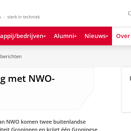
C
s - sterk in techniek
appij/bedrijven
Alumni
Nieuws
Over
berichten
ng met NWO-
van NWO komen twee buitenlandse
teit Groningen en krijgt één Groningse