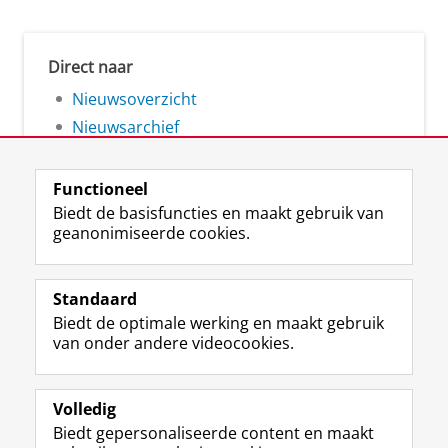
Direct naar
Nieuwsoverzicht
Nieuwsarchief
Functioneel
Biedt de basisfuncties en maakt gebruik van
geanonimiseerde cookies.
F
L
R
I
Y
Volg de RUG
a
i
S
n
o
Standaard
c
n
S
s
u
Biedt de optimale werking en maakt gebruik
e
k
-
t
T
Studiekiezers
van onder andere videocookies.
b
e
f
a
u
Maatschappij/bedrijven
o
d
e
g
b
o
I
e
r
e
Alumni
k
n
d
a
-
Volledig
p
-
R
m
k
Biedt gepersonaliseerde content en maakt
Over ons
a
p
i
-
a