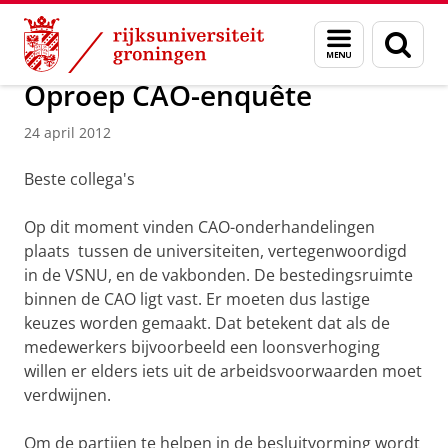
Skip
Skip
Over ons
Actueel
Nieuws
Nieuwsberichten
Menu
Zoek
to
to
en
Content
Navigation
zoeken
Oproep CAO-enquête
24 april 2012
Beste collega's
Op dit moment vinden CAO-onderhandelingen
plaats tussen de universiteiten, vertegenwoordigd
in de VSNU, en de vakbonden. De bestedingsruimte
binnen de CAO ligt vast. Er moeten dus lastige
keuzes worden gemaakt. Dat betekent dat als de
medewerkers bijvoorbeeld een loonsverhoging
willen er elders iets uit de arbeidsvoorwaarden moet
verdwijnen.
Om de partijen te helpen in de besluitvorming wordt