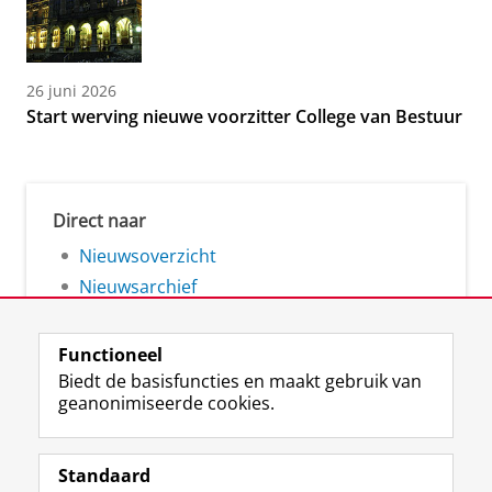
26 juni 2026
Start werving nieuwe voorzitter College van Bestuur
Direct naar
Nieuwsoverzicht
Nieuwsarchief
Functioneel
Biedt de basisfuncties en maakt gebruik van
geanonimiseerde cookies.
F
L
R
I
Y
Volg de RUG
a
i
S
n
o
Standaard
c
n
S
s
u