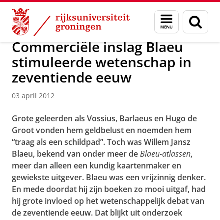
Skip
Skip
Over ons
Actueel
Nieuws
Nieuwsberichten
Menu
Zoek
to
to
en
Content
Navigation
zoeken
Commerciële inslag Blaeu
stimuleerde wetenschap in
zeventiende eeuw
03 april 2012
Grote geleerden als Vossius, Barlaeus en Hugo de
Groot vonden hem geldbelust en noemden hem
“traag als een schildpad”. Toch was Willem Jansz
Blaeu, bekend van onder meer de
Blaeu-atlassen
,
meer dan alleen een kundig kaartenmaker en
gewiekste uitgever. Blaeu was een vrijzinnig denker.
En mede doordat hij zijn boeken zo mooi uitgaf, had
hij grote invloed op het wetenschappelijk debat van
de zeventiende eeuw. Dat blijkt uit onderzoek