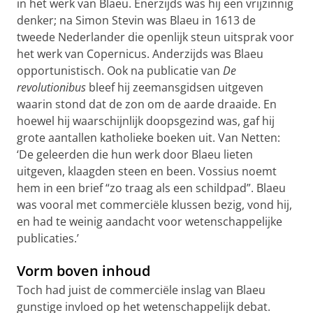
in het werk van Blaeu. Enerzijds was hij een vrijzinnig
denker; na Simon Stevin was Blaeu in 1613 de
tweede Nederlander die openlijk steun uitsprak voor
het werk van Copernicus. Anderzijds was Blaeu
opportunistisch. Ook na publicatie van
De
revolutionibus
bleef hij zeemansgidsen uitgeven
waarin stond dat de zon om de aarde draaide. En
hoewel hij waarschijnlijk doopsgezind was, gaf hij
grote aantallen katholieke boeken uit. Van Netten:
‘De geleerden die hun werk door Blaeu lieten
uitgeven, klaagden steen en been. Vossius noemt
hem in een brief “zo traag als een schildpad”. Blaeu
was vooral met commerciële klussen bezig, vond hij,
en had te weinig aandacht voor wetenschappelijke
publicaties.’
Vorm boven inhoud
Toch had juist de commerciële inslag van Blaeu
gunstige invloed op het wetenschappelijk debat.