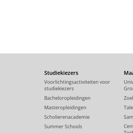
Studiekiezers
Maa
Voorlichtingsactiviteiten voor
Univ
studiekiezers
Gro
Bacheloropleidingen
Zoe
Masteropleidingen
Tal
Scholierenacademie
Sam
Cen
Summer Schools
Tec