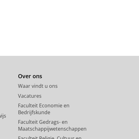
Over ons
Waar vindt u ons
Vacatures
Faculteit Economie en
Bedrijfskunde
ijs
Faculteit Gedrags- en
Maatschappijwetenschappen
Faculteit Religie, Cultuur en