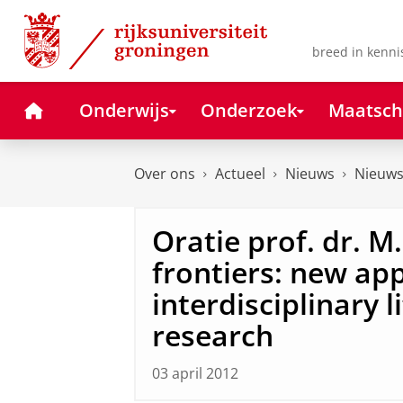
Skip
Skip
to
to
Content
Navigation
breed in kenni
Home
Onderwijs
Onderzoek
Maatsch
Over ons
Actueel
Nieuws
Nieuws
Oratie prof. dr. M.C
frontiers: new ap
interdisciplinary l
research
03 april 2012