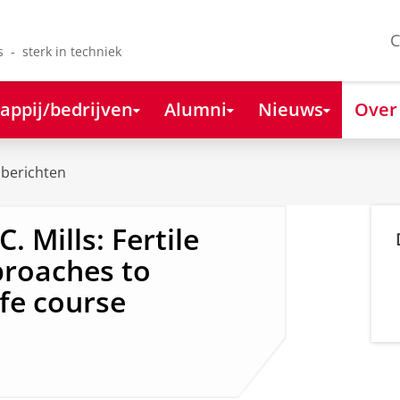
C
s - sterk in techniek
appij/bedrijven
Alumni
Nieuws
Over
berichten
. Mills: Fertile
proaches to
ife course