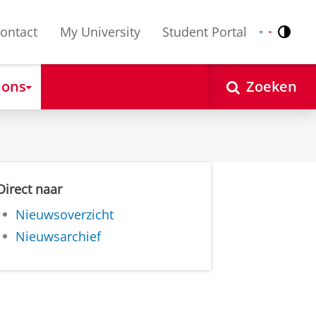
ontact
My University
Student Portal
Contr
Nederlands
English
 ons
Zoeken
Direct naar
Nieuwsoverzicht
Nieuwsarchief