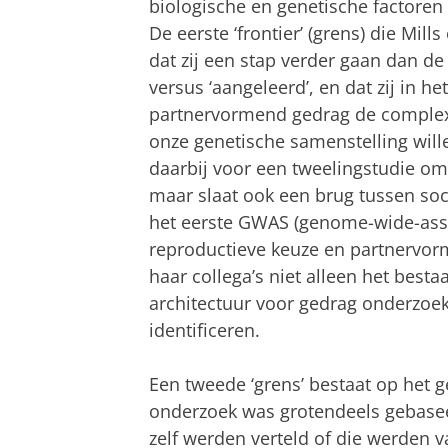
biologische en genetische factoren
De eerste ‘frontier’ (grens) die Mill
dat zij een stap verder gaan dan de
versus ‘aangeleerd’, en dat zij in h
partnervormend gedrag de complexe
onze genetische samenstelling wil
daarbij voor een tweelingstudie om
maar slaat ook een brug tussen so
het eerste GWAS (genome-wide-asso
reproductieve keuze en partnervor
haar collega’s niet alleen het best
architectuur voor gedrag onderzoe
identificeren.
Een tweede ‘grens’ bestaat op het g
onderzoek was grotendeels gebasee
zelf werden verteld of die werden 