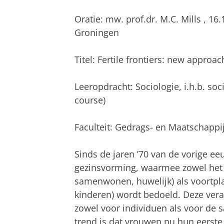
Oratie: mw. prof.dr. M.C. Mills , 1
Groningen
Titel: Fertile frontiers: new approac
Leeropdracht: Sociologie, i.h.b. soc
course)
Faculteit: Gedrags- en Maatschapp
Sinds de jaren ’70 van de vorige ee
gezinsvorming, waarmee zowel het
samenwonen, huwelijk) als voortpla
kinderen) wordt bedoeld. Deze ver
zowel voor individuen als voor de 
trend is dat vrouwen nu hun eerste 