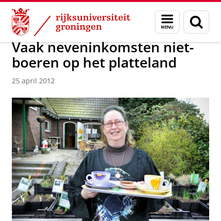
Skip
Skip
Over ons
Actueel
Nieuws
Nieuwsberichten
Menu
Zoek
to
to
en
Content
Navigation
zoeken
Vaak neveninkomsten niet-
boeren op het platteland
25 april 2012