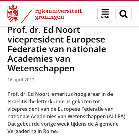
Skip
Skip
Over ons
Actueel
Nieuws
Nieuwsberichten
Menu
Zoek
to
to
en
Content
Navigation
zoeken
Prof. dr. Ed Noort
vicepresident Europese
Federatie van nationale
Academies van
Wetenschappen
16 april 2012
Prof. dr. Ed Noort, emeritus hoogleraar in de
Israëlitische letterkunde, is gekozen tot
vicepresident van de Europese Federatie van
nationale Academies van Wetenschappen (ALLEA).
Dat gebeurde vorige week tijdens de Algemene
Vergadering in Rome.