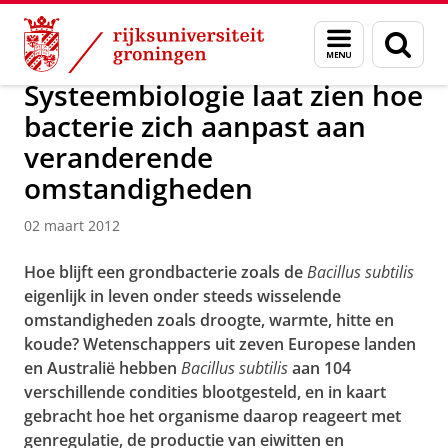
Skip
Skip
Over ons
Actueel
Nieuws
Nieuwsberichten
Menu
Zoek
to
to
en
Content
Navigation
zoeken
Systeembiologie laat zien hoe
bacterie zich aanpast aan
veranderende
omstandigheden
02 maart 2012
Hoe blijft een grondbacterie zoals de
Bacillus subtilis
eigenlijk in leven onder steeds wisselende
omstandigheden zoals droogte, warmte, hitte en
koude? Wetenschappers uit zeven Europese landen
en Australië hebben
Bacillus subtilis
aan 104
verschillende condities blootgesteld, en in kaart
gebracht hoe het organisme daarop reageert met
genregulatie, de productie van eiwitten en