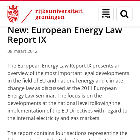
Skip
Skip
Over ons
Actueel
Nieuws
Nieuwsberichten
Menu
Zoek
to
to
en
Content
Navigation
zoeken
New: European Energy Law
Report IX
08 maart 2012
The European Energy Law Report IX presents an
overview of the most important legal developments
in the field of EU and national energy and climate
change law as discussed at the 2011 European
Energy Law Seminar. The focus is on the
developments at the national level following the
implementation of the EU Directives with regard to
the internal electricity and gas markets.
The report contains four sections representing the