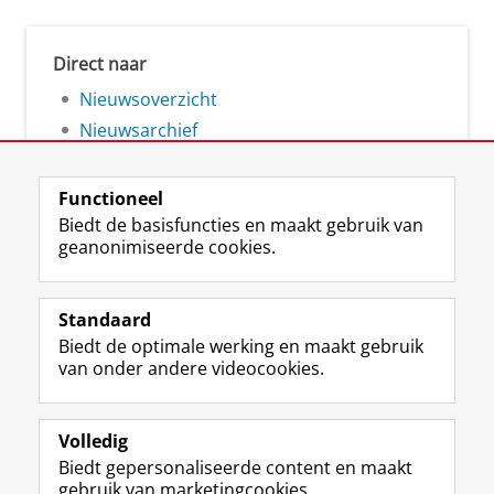
Direct naar
Nieuwsoverzicht
Nieuwsarchief
Functioneel
Biedt de basisfuncties en maakt gebruik van
geanonimiseerde cookies.
F
L
R
I
Y
Volg de RUG
a
i
S
n
o
Standaard
c
n
S
s
u
Biedt de optimale werking en maakt gebruik
e
k
-
t
T
Studiekiezers
van onder andere videocookies.
b
e
f
a
u
Maatschappij/bedrijven
o
d
e
g
b
o
I
e
r
e
Alumni
k
n
d
a
-
Volledig
p
-
R
m
k
Biedt gepersonaliseerde content en maakt
Over ons
a
p
i
-
a
gebruik van marketingcookies.