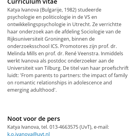
Curriculum vitae
Katya
Ivanova
(Bulgarije, 1982) studeerde
psychologie en politicologie in de VS en
ontwikkelingspsychologie in Utrecht. Ze verrichtte
haar onderzoek aan de afdeling Sociologie van de
Rijksuniversiteit Groningen, binnen de
onderzoeksschool ICS. Promotores zijn prof. dr.
Melinda Mills en prof. dr. René Veenstra.
Inmiddels
werkt
Ivanova
als postdoc onderzoeker aan de
Universiteit van Tilburg.
De
titel
van
haar
proefschrift
luidt
: 'From parents to partners: the impact of family
on romantic relationships in adolescence and
emerging adulthood'.
Noot voor de pers
Katya
Ivanova
, tel. 013-4663575 (
UvT
), e-mail:
k.o.ivanova@uvt.nl