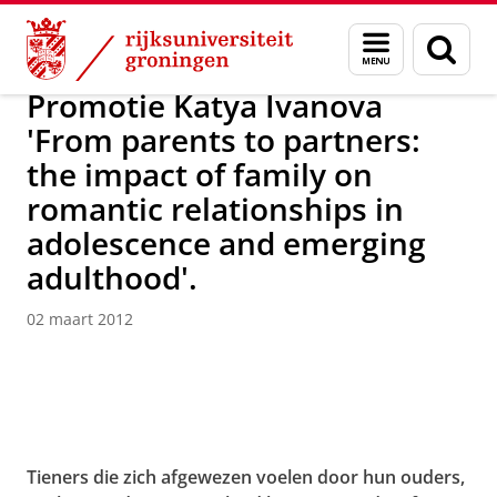
Skip
Skip
Over ons
Actueel
Nieuws
Nieuwsberichten
Menu
Zoek
to
to
en
Content
Navigation
zoeken
Promotie Katya Ivanova
'From parents to partners:
the impact of family on
romantic relationships in
adolescence and emerging
adulthood'.
02 maart 2012
Tieners die zich afgewezen voelen door hun ouders,