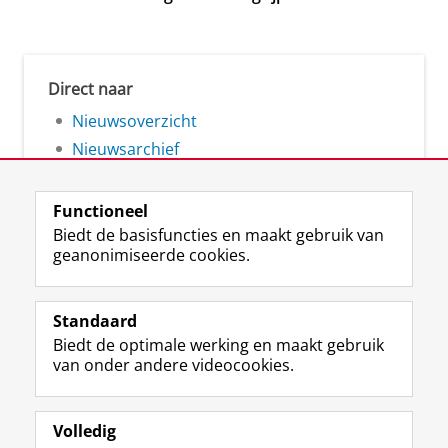
Direct naar
Nieuwsoverzicht
Nieuwsarchief
Functioneel
Biedt de basisfuncties en maakt gebruik van
geanonimiseerde cookies.
F
L
R
I
Y
Volg de RUG
a
i
S
n
o
Standaard
c
n
S
s
u
Biedt de optimale werking en maakt gebruik
e
k
-
t
T
Studiekiezers
van onder andere videocookies.
b
e
f
a
u
Maatschappij/bedrijven
o
d
e
g
b
o
I
e
r
e
Alumni
k
n
d
a
-
Volledig