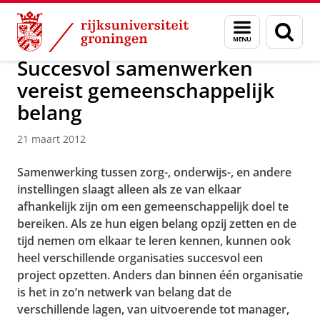
Skip
Skip
Over ons
Actueel
Nieuws
Nieuwsberichten
Menu
Zoek
to
to
en
Content
Navigation
zoeken
Succesvol samenwerken
vereist gemeenschappelijk
belang
21 maart 2012
Samenwerking tussen zorg-, onderwijs-, en andere
instellingen slaagt alleen als ze van elkaar
afhankelijk zijn om een gemeenschappelijk doel te
bereiken. Als ze hun eigen belang opzij zetten en de
tijd nemen om elkaar te leren kennen, kunnen ook
heel verschillende organisaties succesvol een
project opzetten. Anders dan binnen één organisatie
is het in zo’n netwerk van belang dat de
verschillende lagen, van uitvoerende tot manager,