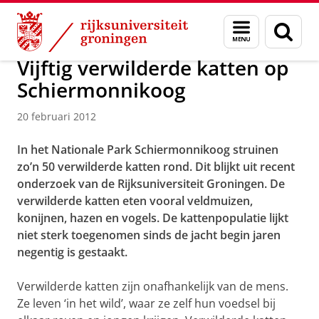
Skip
Skip
Over ons
Actueel
Nieuws
Nieuwsberichten
Menu
Zoek
to
to
en
Content
Navigation
zoeken
Vijftig verwilderde katten op
Schiermonnikoog
20 februari 2012
In het Nationale Park Schiermonnikoog struinen
zo’n 50 verwilderde katten rond. Dit blijkt uit recent
onderzoek van de Rijksuniversiteit Groningen. De
verwilderde katten eten vooral veldmuizen,
konijnen, hazen en vogels. De kattenpopulatie lijkt
niet sterk toegenomen sinds de jacht begin jaren
negentig is gestaakt.
Verwilderde katten zijn onafhankelijk van de mens.
Ze leven ‘in het wild’, waar ze zelf hun voedsel bij