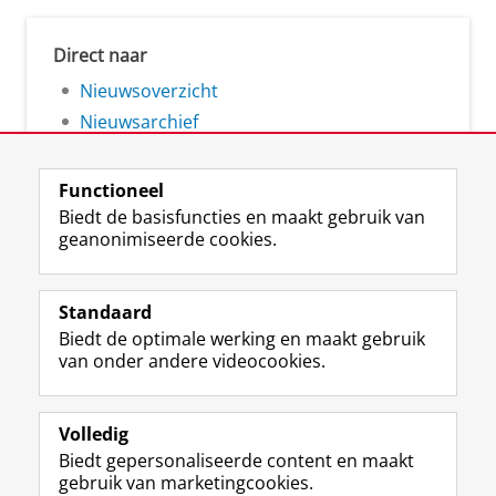
Direct naar
Nieuwsoverzicht
Nieuwsarchief
Functioneel
Biedt de basisfuncties en maakt gebruik van
geanonimiseerde cookies.
F
L
R
I
Y
Volg de RUG
a
i
S
n
o
Standaard
c
n
S
s
u
Biedt de optimale werking en maakt gebruik
e
k
-
t
T
Studiekiezers
van onder andere videocookies.
b
e
f
a
u
Maatschappij/bedrijven
o
d
e
g
b
o
I
e
r
e
Alumni
k
n
d
a
-
Volledig
p
-
R
m
k
Biedt gepersonaliseerde content en maakt
Over ons
a
p
i
-
a
gebruik van marketingcookies.