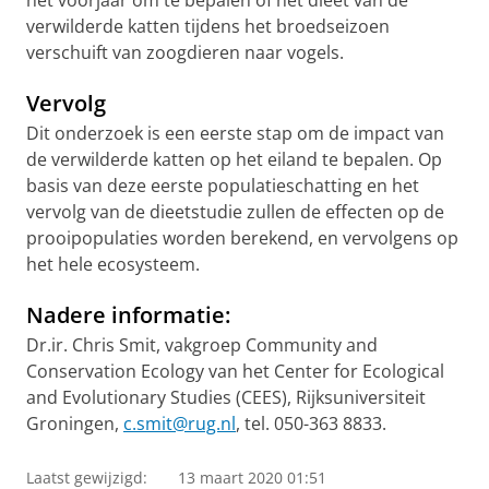
het voorjaar om te bepalen of het dieet van de
verwilderde katten tijdens het broedseizoen
verschuift van zoogdieren naar vogels.
Vervolg
Dit onderzoek is een eerste stap om de impact van
de verwilderde katten op het eiland te bepalen. Op
basis van deze eerste populatieschatting en het
vervolg van de dieetstudie zullen de effecten op de
prooipopulaties worden berekend, en vervolgens op
het hele ecosysteem.
Nadere informatie:
Dr.ir. Chris Smit, vakgroep Community and
Conservation Ecology van het Center for Ecological
and Evolutionary Studies (CEES), Rijksuniversiteit
Groningen,
c.smit@rug.nl
, tel. 050-363 8833.
Laatst gewijzigd:
13 maart 2020 01:51