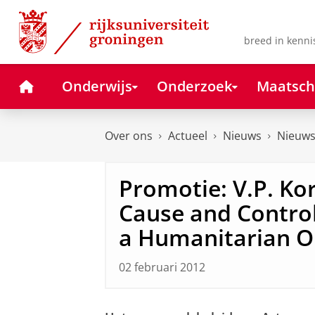
Skip
Skip
to
to
Content
Navigation
breed in kenni
Home
Onderwijs
Onderzoek
Maatsch
Over ons
Actueel
Nieuws
Nieuws
Promotie: V.P. Ko
Cause and Contro
a Humanitarian O
02 februari 2012