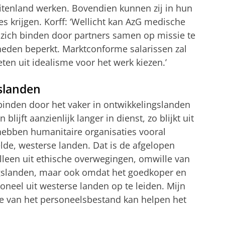
uitenland werken. Bovendien kunnen zij in hun
es krijgen.
Korff
: ‘Wellicht kan
AzG
medische
n zich binden door partners samen op missie te
kheden beperkt.
Marktconforme salarissen zal
en uit idealisme voor het werk kiezen.’
gslanden
binden door het vaker in ontwikkelingslanden
blijft aanzienlijk langer in dienst, zo blijkt uit
hebben humanitaire organisaties vooral
lde, westerse landen. Dat is de afgelopen
alleen uit ethische overwegingen, omwille van
ngslanden, maar ook omdat het goedkoper en
soneel uit westerse landen op te leiden. Mijn
tie van het personeelsbestand kan helpen het