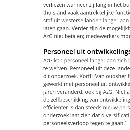
verliezen wanneer zij lang in het b
thuisland vaak aantrekkelijke functi
staf uit westerse landen langer aa
laten gaan. Verder zijn de mogelij
AzG
niet betalen; medewerkers moet
Personeel uit ontwikkelin
AzG
kan personeel langer aan zich 
te werven. Personeel uit deze landen 
dit onderzoek.
Korff
: ‘Van oudsher 
gewerkt met personeel uit ontwikke
jaren veranderd, ook bij
AzG
. Niet 
de zelfbeschikking van ontwikkeli
efficiënter is dan steeds nieuw per
onderzoek laat zien dat diversifica
personeelsverloop tegen te gaan.’