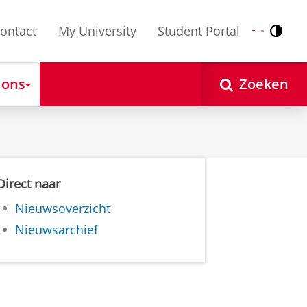
ontact
My University
Student Portal
Contr
Nederlands
English
 ons
Zoeken
Direct naar
Nieuwsoverzicht
Nieuwsarchief