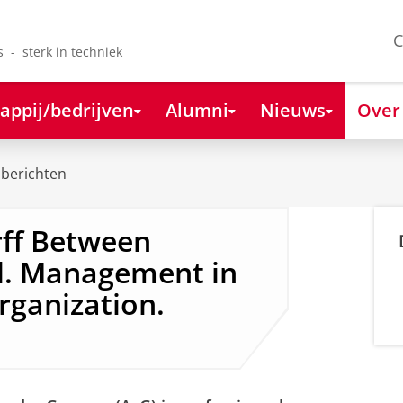
C
s - sterk in techniek
appij/bedrijven
Alumni
Nieuws
Over
berichten
rff Between
l. Management in
rganization.