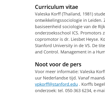
Curriculum vitae
Valeska
Korff
(Thailand, 1981) stude
ontwikkelingssociologie in Leiden.
basiseenheid sociologie van de Rij
onderzoeksschool ICS. Promotors zi
copromotor is dr.
Liesbet
Heyse
.
Ko
Stanford University in de VS. De titel
and
Control. Management in a
Hum
Noot voor de pers
Voor meer informatie:
Valeska
Korf
uur Nederlandse tijd. Vanaf maanda
vpkorff@stanford.edu
.
Korffs
begel
onderzoek: tel. 050-363 6234, e-mai