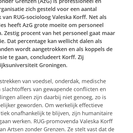
onder Grenzen (
AzG
) is professioneel en
 organisatie zich gesteld voor een aantal
oek van RUG-socioloog
Valeska
Korff
. Net als
ies heeft
AzG
grote moeite om personeel
en. Zestig procent van het personeel gaat maar
e. Dat percentage kan wellicht dalen als
anden wordt aangetrokken en als koppels de
sie te gaan, concludeert
Korff
. Zij
jksuniversiteit Groningen.
rstrekken van voedsel, onderdak, medische
 slachtoffers van gewapende conflicten en
gen alleen zijn daarbij niet genoeg, zo is
elijker geworden. Om werkelijk effectieve
iek onafhankelijk te blijven, zijn humanitaire
er gaan werken. RUG-promovenda
Valeska
Korff
an Artsen zonder Grenzen. Ze stelt vast dat de