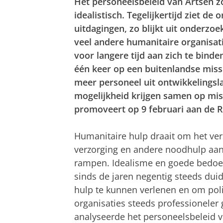
Het personeelsbeleid van Artsen z
idealistisch. Tegelijkertijd ziet de
uitdagingen, zo blijkt uit onderz
veel andere humanitaire organisat
voor langere tijd aan zich te bind
één keer op een buitenlandse missi
meer personeel uit ontwikkelingsl
mogelijkheid krijgen samen op mis
promoveert op 9 februari aan de Ri
Humanitaire hulp draait om het ve
verzorging en andere noodhulp aan
rampen. Idealisme en goede bedoelin
sinds de jaren negentig steeds duid
hulp te kunnen verlenen en om polit
organisaties steeds professionel
analyseerde het personeelsbeleid v