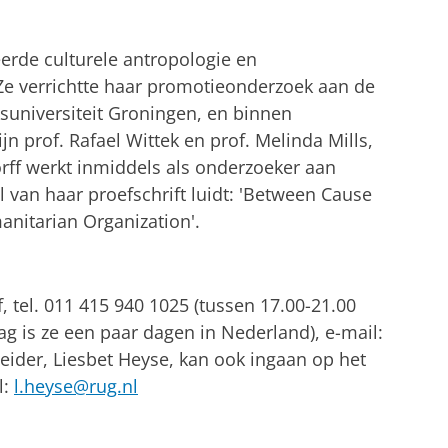
erde culturele antropologie en
 Ze verrichtte haar promotieonderzoek aan de
ksuniversiteit Groningen, en binnen
jn prof. Rafael
Wittek
en prof. Melinda Mills,
rff
werkt
inmiddels
als onderzoeker aan
 van haar proefschrift luidt: '
Between
Cause
anitarian
Organization
'.
f
, tel. 011 415 940 1025 (tussen 17.00-21.00
g is ze een paar dagen in Nederland), e-mail:
eider,
Liesbet
Heyse
, kan ook ingaan op het
l:
l.heyse@rug.nl