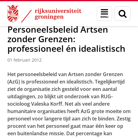
Skip
Skip
Over ons
Actueel
Nieuws
Nieuwsberichten
Menu
Zoek
to
to
en
Content
Navigation
zoeken
Personeelsbeleid Artsen
zonder Grenzen:
professioneel én idealistisch
01 februari 2012
Het personeelsbeleid van Artsen zonder Grenzen
(AzG) is professioneel en idealistisch. Tegelijkertijd
ziet de organisatie zich gesteld voor een aantal
uitdagingen, zo blijkt uit onderzoek van RUG-
socioloog Valeska Korff. Net als veel andere
humanitaire organisaties heeft AzG grote moeite om
personeel voor langere tijd aan zich te binden. Zestig
procent van het personeel gaat maar één keer op
een buitenlandse missie. Dat percentage kan