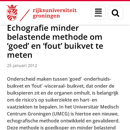
Skip
Skip
Over ons
Actueel
Nieuws
Nieuwsberichten
Menu
Zoek
to
to
en
Content
Navigation
zoeken
Echografie minder
belastende methode om
‘goed’ en ‘fout’ buikvet te
meten
25 januari 2012
Onderscheid maken tussen ‘goed’ -onderhuids-
buikvet en ‘fout’ -visceraal- buikvet, dat onder de
buikspieren zit en de organen omhult, is belangrijk
om de risico’s op suikerziekte en hart- en
vaatziekten te bepalen. In het Universitair Medisch
Centrum Groningen (UMCG) is hiertoe een nieuwe,
echografische methode ontwikkeld en gevalideerd.
Deze methode is goedkoper en minder belastend