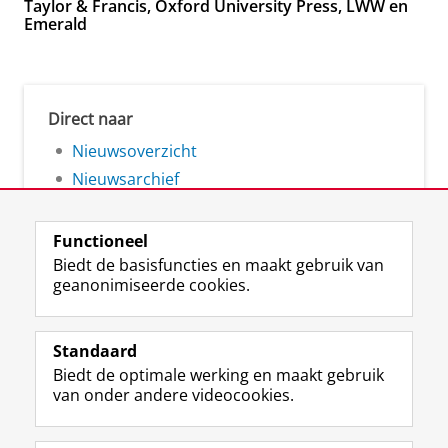
Taylor & Francis, Oxford University Press, LWW en
Emerald
Direct naar
Nieuwsoverzicht
Nieuwsarchief
Functioneel
Biedt de basisfuncties en maakt gebruik van
geanonimiseerde cookies.
F
L
R
I
Y
Volg de RUG
a
i
S
n
o
Standaard
c
n
S
s
u
Biedt de optimale werking en maakt gebruik
e
k
-
t
T
Studiekiezers
van onder andere videocookies.
b
e
f
a
u
Maatschappij/bedrijven
o
d
e
g
b
o
I
e
r
e