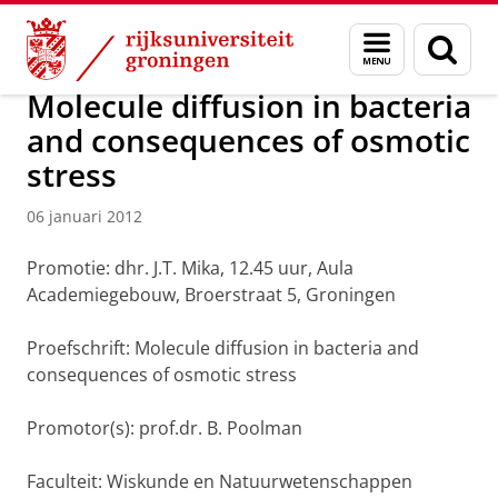
Skip
Skip
Over ons
Actueel
Nieuws
Nieuwsberichten
Menu
Zoek
to
to
en
Content
Navigation
zoeken
Molecule diffusion in bacteria
and consequences of osmotic
stress
06 januari 2012
Promotie: dhr. J.T. Mika, 12.45 uur, Aula
Academiegebouw, Broerstraat 5, Groningen
Proefschrift: Molecule diffusion in bacteria and
consequences of osmotic stress
Promotor(s): prof.dr. B. Poolman
Faculteit: Wiskunde en Natuurwetenschappen