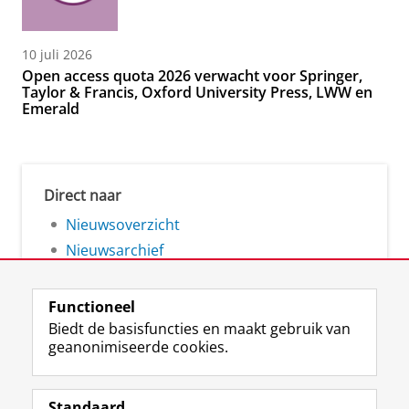
10 juli 2026
Open access quota 2026 verwacht voor Springer,
Taylor & Francis, Oxford University Press, LWW en
Emerald
Direct naar
Nieuwsoverzicht
Nieuwsarchief
Functioneel
Biedt de basisfuncties en maakt gebruik van
geanonimiseerde cookies.
F
L
R
I
Y
Volg de RUG
a
i
S
n
o
Standaard