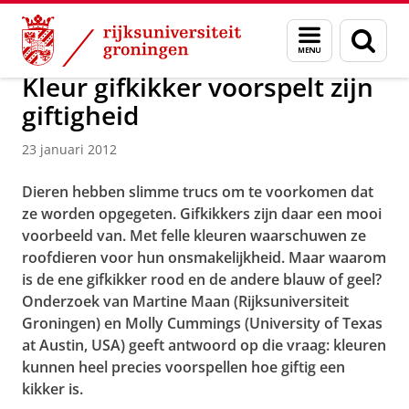
Skip
Skip
Over ons
Actueel
Nieuws
Nieuwsberichten
Menu
Zoek
to
to
en
Content
Navigation
zoeken
Kleur gifkikker voorspelt zijn
giftigheid
23 januari 2012
Dieren hebben slimme trucs om te voorkomen dat
ze worden opgegeten. Gifkikkers zijn daar een mooi
voorbeeld van. Met felle kleuren waarschuwen ze
roofdieren voor hun onsmakelijkheid. Maar waarom
is de ene gifkikker rood en de andere blauw of geel?
Onderzoek van Martine Maan (Rijksuniversiteit
Groningen) en Molly Cummings (University of Texas
at Austin, USA) geeft antwoord op die vraag: kleuren
kunnen heel precies voorspellen hoe giftig een
kikker is.