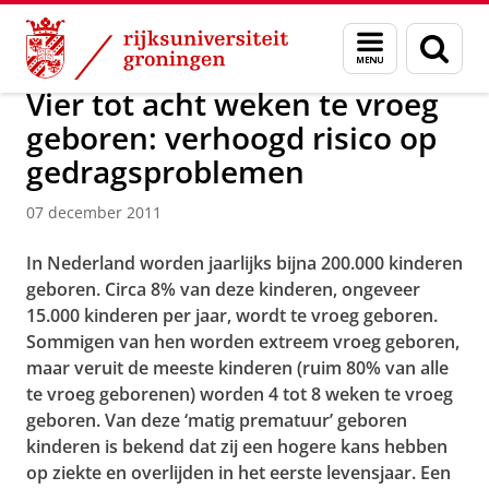
Skip
Skip
Over ons
Actueel
Nieuws
Nieuwsberichten
Menu
Zoek
to
to
en
Content
Navigation
zoeken
Vier tot acht weken te vroeg
geboren: verhoogd risico op
gedragsproblemen
07 december 2011
In Nederland worden jaarlijks bijna 200.000 kinderen
geboren. Circa 8% van deze kinderen, ongeveer
15.000 kinderen per jaar, wordt te vroeg geboren.
Sommigen van hen worden extreem vroeg geboren,
maar veruit de meeste kinderen (ruim 80% van alle
te vroeg geborenen) worden 4 tot 8 weken te vroeg
geboren. Van deze ‘matig prematuur’ geboren
kinderen is bekend dat zij een hogere kans hebben
op ziekte en overlijden in het eerste levensjaar. Een