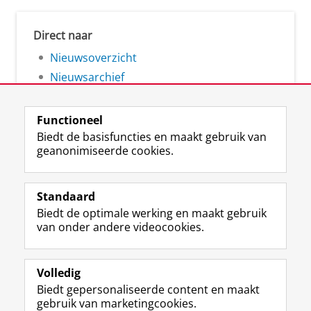
Direct naar
Nieuwsoverzicht
Nieuwsarchief
Functioneel
Biedt de basisfuncties en maakt gebruik van
geanonimiseerde cookies.
F
L
R
I
Y
Volg de RUG
a
i
S
n
o
Standaard
c
n
S
s
u
Biedt de optimale werking en maakt gebruik
e
k
-
t
T
Studiekiezers
van onder andere videocookies.
b
e
f
a
u
Maatschappij/bedrijven
o
d
e
g
b
o
I
e
r
e
Alumni
k
n
d
a
-
Volledig
p
-
R
m
k
Biedt gepersonaliseerde content en maakt
Over ons
a
p
i
-
a
gebruik van marketingcookies.