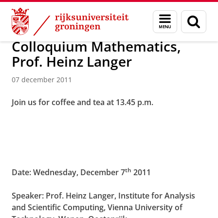
Skip
Skip
Over ons
Actueel
Nieuws
Nieuwsberichten
Menu
Zoek
to
to
en
Content
Navigation
zoeken
Colloquium Mathematics,
Prof. Heinz Langer
07 december 2011
Join us for coffee and tea at 13.45 p.m.
th
Date: Wednesday, December 7
2011
Speaker: Prof. Heinz Langer, Institute for Analysis
and Scientific Computing, Vienna University of