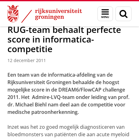
Skip
Skip
Over ons
Actueel
Nieuws
Nieuwsberichten
Menu
Zoek
to
to
en
Content
Navigation
zoeken
RUG-team behaalt perfecte
score in informatica-
competitie
12 december 2011
Een team van de informatica-afdeling van de
Rijksuniversiteit Groningen behaalde de hoogst
mogelijke score in de DREAM6/FlowCAP challenge
2011. Het Admire-LVQ-team onder leiding van prof.
dr. Michael Biehl nam deel aan de competitie voor
medische patroonherkenning.
Inzet was het zo goed mogelijk diagnosticeren van
bloedmonsters van patiënten die aan acute myeloid