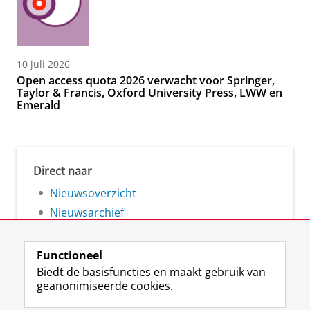
10 juli 2026
Open access quota 2026 verwacht voor Springer,
Taylor & Francis, Oxford University Press, LWW en
Emerald
Direct naar
Nieuwsoverzicht
Nieuwsarchief
Functioneel
Biedt de basisfuncties en maakt gebruik van
geanonimiseerde cookies.
F
L
R
I
Y