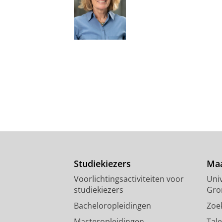
Studiekiezers
Maa
Voorlichtingsactiviteiten voor
Univ
studiekiezers
Gro
Bacheloropleidingen
Zoe
Masteropleidingen
Tal