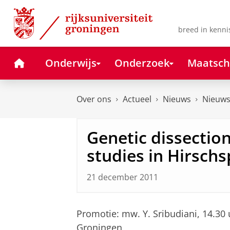
Skip
Skip
to
to
Content
Navigation
breed in kenni
Home
Onderwijs
Onderzoek
Maatsch
Over ons
Actueel
Nieuws
Nieuws
Genetic dissectio
studies in Hirsch
21 december 2011
Promotie: mw. Y. Sribudiani, 14.30
Groningen