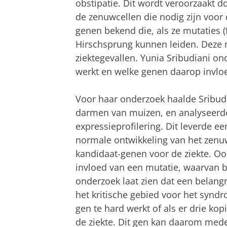
obstipatie. Dit wordt veroorzaakt d
de zenuwcellen die nodig zijn voor d
genen bekend die, als ze mutaties (f
Hirschsprung kunnen leiden. Deze m
ziektegevallen. Yunia Sribudiani o
werkt en welke genen daarop invlo
Voor haar onderzoek haalde Sribudi
darmen van muizen, en analyseerd
expressieprofilering. Dit leverde ee
normale ontwikkeling van het zenuw
kandidaat-genen voor de ziekte. O
invloed van een mutatie, waarvan b
onderzoek laat zien dat een belangri
het kritische gebied voor het syn
gen te hard werkt of als er drie kop
de ziekte. Dit gen kan daarom me