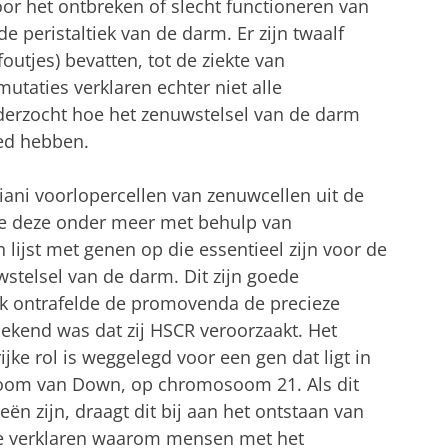
oor het ontbreken of slecht functioneren van
e peristaltiek van de darm. Er zijn twaalf
outjes) bevatten, tot de ziekte van
utaties verklaren echter niet alle
nderzocht hoe het zenuwstelsel van de darm
ed hebben.
ani voorlopercellen van zenuwcellen uit de
e deze onder meer met behulp van
n lijst met genen op die essentieel zijn voor de
stelsel van de darm. Dit zijn goede
ok ontrafelde de promovenda de precieze
ekend was dat zij HSCR veroorzaakt. Het
jke rol is weggelegd voor een gen dat ligt in
droom van Down, op chromosoom 21. Als dit
ieën zijn, draagt dit bij aan het ontstaan van
de verklaren waarom mensen met het