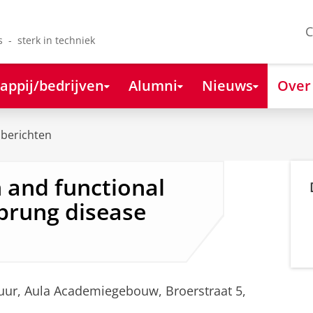
C
s - sterk in techniek
appij/bedrijven
Alumni
Nieuws
Over
berichten
n and functional
sprung disease
 uur, Aula Academiegebouw, Broerstraat 5,