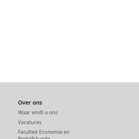
Over ons
Waar vindt u ons
Vacatures
Faculteit Economie en
Bedrijfskunde