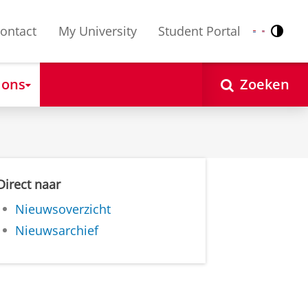
ontact
My University
Student Portal
Contr
Nederlands
English
 ons
Zoeken
Direct naar
Nieuwsoverzicht
Nieuwsarchief